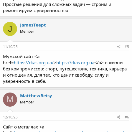
Простые решения для сложных задач — строим и
ремонтируем с уверенностью!
JamesTeept
J
Member
11/10/25
#5
Мужской сайт <a
href=
https://rkas.org.ua/
>
https://rkas.org.ua
</a> о жизни
без компромиссов: спорт, путешествия, техника, карьера
и отношения. Для тех, кто ценит свободу, силу и
уверенность в себе.
MatthewBeisy
M
Member
12/10/25
#6
Сайт о металлах <a