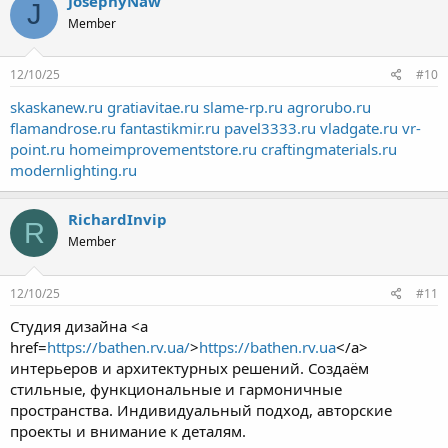
JosephyNaw
J
Member
12/10/25
#10
skaskanew.ru
gratiavitae.ru
slame-rp.ru
agrorubo.ru
flamandrose.ru
fantastikmir.ru
pavel3333.ru
vladgate.ru
vr-
point.ru
homeimprovementstore.ru
craftingmaterials.ru
modernlighting.ru
RichardInvip
R
Member
12/10/25
#11
Студия дизайна <a
href=
https://bathen.rv.ua/
>
https://bathen.rv.ua
</a>
интерьеров и архитектурных решений. Создаём
стильные, функциональные и гармоничные
пространства. Индивидуальный подход, авторские
проекты и внимание к деталям.