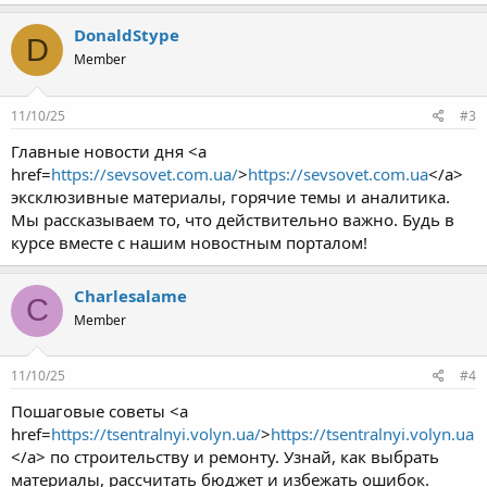
DonaldStype
D
Member
11/10/25
#3
Главные новости дня <a
href=
https://sevsovet.com.ua/
>
https://sevsovet.com.ua
</a>
эксклюзивные материалы, горячие темы и аналитика.
Мы рассказываем то, что действительно важно. Будь в
курсе вместе с нашим новостным порталом!
Charlesalame
C
Member
11/10/25
#4
Пошаговые советы <a
href=
https://tsentralnyi.volyn.ua/
>
https://tsentralnyi.volyn.ua
</a> по строительству и ремонту. Узнай, как выбрать
материалы, рассчитать бюджет и избежать ошибок.