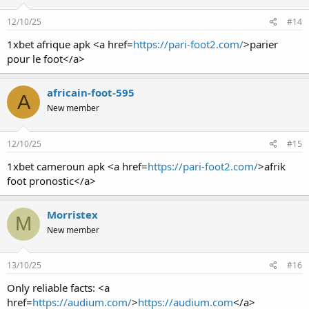
12/10/25
#14
1xbet afrique apk <a href=
https://pari-foot2.com/
>parier
pour le foot</a>
africain-foot-595
A
New member
12/10/25
#15
1xbet cameroun apk <a href=
https://pari-foot2.com/
>afrik
foot pronostic</a>
Morristex
M
New member
13/10/25
#16
Only reliable facts: <a
href=
https://audium.com/
>
https://audium.com
</a>