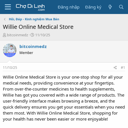
Đăng nhập
Đăng ký
Hỏi, Đáp - Kinh nghiệm Mua Bán
Willie Online Medical Store
T
N
bitcoinmedz
11/10/25
h
g
r
à
bitcoinmedz
e
y
Member
a
g
d
ử
s
i
11/10/25
#1
t
a
Willie Online Medical Store is your one-stop shop for all your
r
medical needs, providing convenience at your fingertips.
t
From over-the-counter medicines to health supplements,
e
Willie has got you covered with a wide range of products. The
r
user-friendly interface makes browsing a breeze, and the
quick delivery ensures you get your essentials when you need
them most. With Willie Online Medical Store, shopping for
your health has never been easier or more enjoyable!