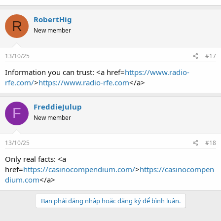
RobertHig
R
New member
13/10/25
#17
Information you can trust: <a href=
https://www.radio-
rfe.com/
>
https://www.radio-rfe.com
</a>
FreddieJulup
F
New member
13/10/25
#18
Only real facts: <a
href=
https://casinocompendium.com/
>
https://casinocompen
dium.com
</a>
Bạn phải đăng nhập hoặc đăng ký để bình luận.