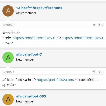
<a href="https://fotonons
A
Active member
12/10/25
#12
Website <a
href="
https://remonttermexov.ru/
">
https://remonttermexov.r
u/
</a> .
africain-foot-7
A
New member
12/10/25
#13
africain foot <a href=
https://pari-foot2.com/
>1xbet afrique
apk</a>
africain-foot-595
A
New member