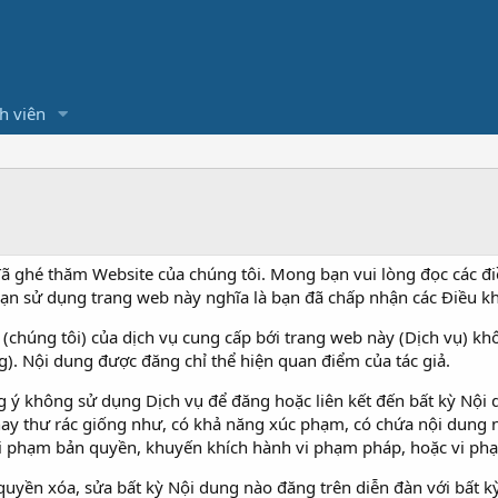
h viên
 ghé thăm Website của chúng tôi. Mong bạn vui lòng đọc các đi
bạn sử dụng trang web này nghĩa là bạn đã chấp nhận các Điều kh
(chúng tôi) của dịch vụ cung cấp bới trang web này (Dịch vụ) kh
g). Nội dung được đăng chỉ thể hiện quan điểm của tác giả.
 ý không sử dụng Dịch vụ để đăng hoặc liên kết đến bất kỳ Nội 
hay thư rác giống như, có khả năng xúc phạm, có chứa nội dung n
i phạm bản quyền, khuyến khích hành vi phạm pháp, hoặc vi phạm 
quyền xóa, sửa bất kỳ Nội dung nào đăng trên diễn đàn với bất kỳ