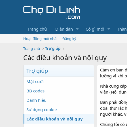
Trang chủ
Diễn đàn
Có gì mới
Thàn
Hoạt động mới nhất
Đăng ký
Trang chủ
Trợ giúp
Các điều khoản và nội quy
Trợ giúp
Cảm ơn bạn đã
lưỡng vì khi 
Mặt cười
Nhà cung cấp 
BB codes
viên (Nội dun
Danh hiệu
Bạn phải đồng
dọa, thư rác 
Sử dụng cookie
người khác, v
Các điều khoản và nội quy
Chúng tôi có 