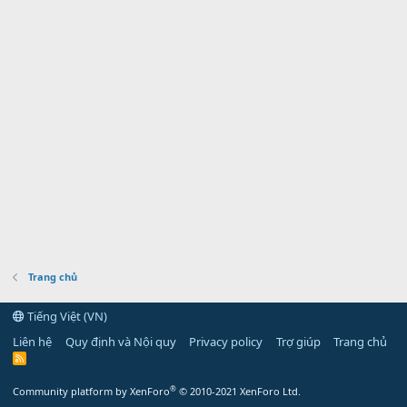
Trang chủ
Tiếng Việt (VN)
Liên hệ
Quy định và Nội quy
Privacy policy
Trợ giúp
Trang chủ
R
S
S
®
Community platform by XenForo
© 2010-2021 XenForo Ltd.