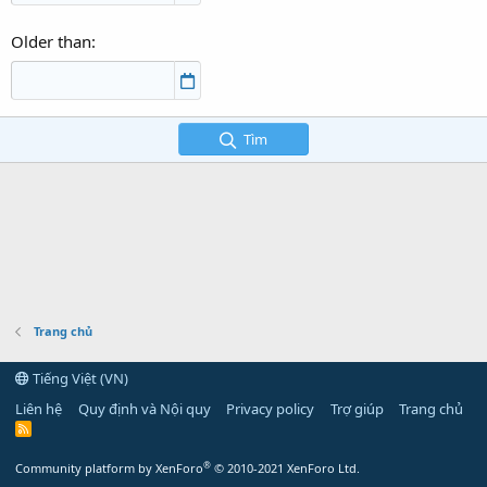
Older than
Tìm
Trang chủ
Tiếng Việt (VN)
Liên hệ
Quy định và Nội quy
Privacy policy
Trợ giúp
Trang chủ
R
S
S
®
Community platform by XenForo
© 2010-2021 XenForo Ltd.