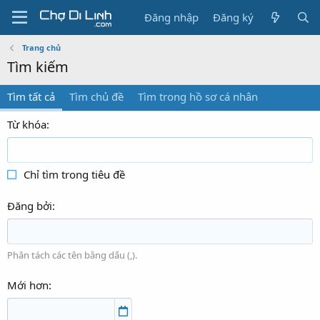
Đăng nhập
Đăng ký
Trang chủ
Tìm kiếm
Tìm tất cả
Tìm chủ đề
Tìm trong hồ sơ cá nhân
Từ khóa
Chỉ tìm trong tiêu đề
Đăng bởi
Phân tách các tên bằng dấu (,).
Mới hơn