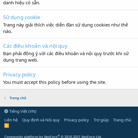
danh hiệu có sẵn.
Sử dụng cookie
Trang này giải thích việc diễn đàn sử dụng cookies như thế
nào.
Các điều khoản và nội quy
Bạn phải đồng ý với các điều khoản và nội quy trước khi sử
dụng trang web.
Privacy policy
You must accept this policy before using the site.
Trang chủ
Tiếng Việt (VN)
Liên hệ
Quy định và Nội quy
Privacy policy
Trợ giúp
Trang chủ
R
S
S
®
Community platform by XenForo
© 2010-2021 XenForo Ltd.