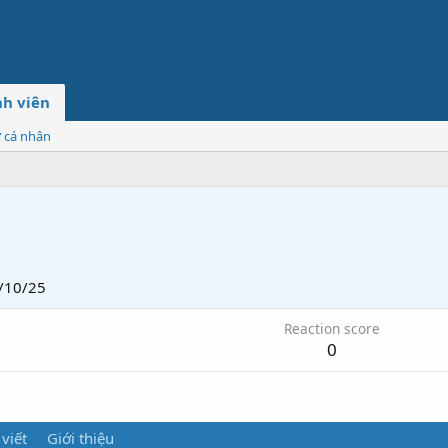
h viên
ơ cá nhân
/10/25
Reaction score
0
 viết
Giới thiệu