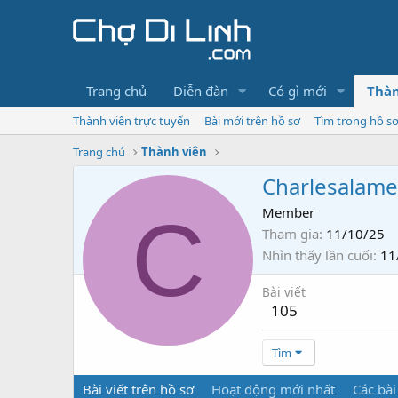
Trang chủ
Diễn đàn
Có gì mới
Thàn
Thành viên trực tuyến
Bài mới trên hồ sơ
Tìm trong hồ s
Trang chủ
Thành viên
Charlesalame
C
Member
Tham gia
11/10/25
Nhìn thấy lần cuối
11
Bài viết
105
Tìm
Bài viết trên hồ sơ
Hoạt động mới nhất
Các bài