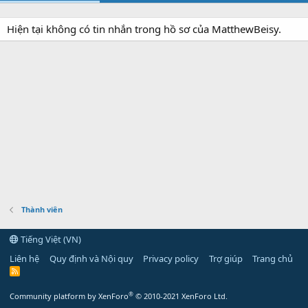
Hiện tại không có tin nhắn trong hồ sơ của MatthewBeisy.
Thành viên
Tiếng Việt (VN)
Liên hệ
Quy định và Nội quy
Privacy policy
Trợ giúp
Trang chủ
R
S
S
®
Community platform by XenForo
© 2010-2021 XenForo Ltd.