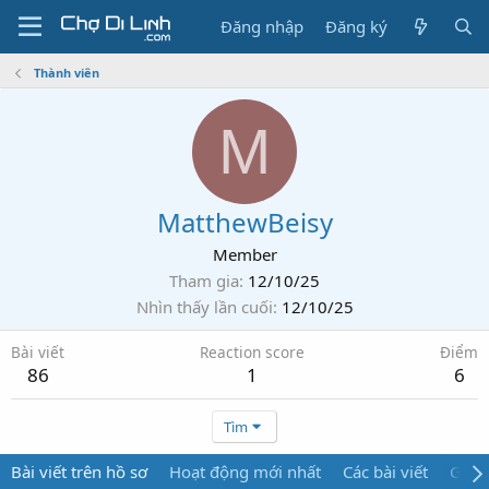
Đăng nhập
Đăng ký
Thành viên
M
MatthewBeisy
Member
Tham gia
12/10/25
Nhìn thấy lần cuối
12/10/25
Bài viết
Reaction score
Điểm
86
1
6
Tìm
Bài viết trên hồ sơ
Hoạt động mới nhất
Các bài viết
Giới 