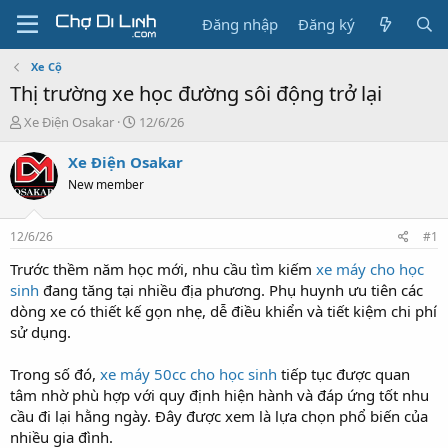
Đăng nhập
Đăng ký
Xe Cộ
Thị trường xe học đường sôi động trở lại
T
N
Xe Điện Osakar
12/6/26
h
g
r
à
Xe Điện Osakar
e
y
New member
a
g
d
ử
s
i
12/6/26
#1
t
a
Trước thềm năm học mới, nhu cầu tìm kiếm
xe máy cho học
r
sinh
đang tăng tại nhiều địa phương. Phụ huynh ưu tiên các
t
dòng xe có thiết kế gọn nhẹ, dễ điều khiển và tiết kiệm chi phí
e
sử dụng.
r
Trong số đó,
xe máy 50cc cho học sinh
tiếp tục được quan
tâm nhờ phù hợp với quy định hiện hành và đáp ứng tốt nhu
cầu đi lại hằng ngày. Đây được xem là lựa chọn phổ biến của
nhiều gia đình.