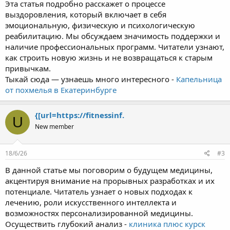
Эта статья подробно расскажет о процессе
выздоровления, который включает в себя
эмоциональную, физическую и психологическую
реабилитацию. Мы обсуждаем значимость поддержки и
наличие профессиональных программ. Читатели узнают,
как строить новую жизнь и не возвращаться к старым
привычкам.
Тыкай сюда — узнаешь много интересного -
Капельница
от похмелья в Екатеринбурге
{[url=https://fitnessinf.
U
New member
18/6/26
#3
В данной статье мы поговорим о будущем медицины,
акцентируя внимание на прорывных разработках и их
потенциале. Читатель узнает о новых подходах к
лечению, роли искусственного интеллекта и
возможностях персонализированной медицины.
Осуществить глубокий анализ -
клиника плюс курск