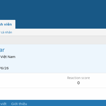
h viên
ơ cá nhân
ar
Việt Nam
/6/26
Reaction score
0
 viết
Giới thiệu