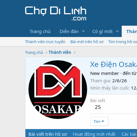
Trang chủ
Diễn đàn
Có gì mới
Thàn
Thành viên trực tuyến
Bài mới trên hồ sơ
Tìm trong hồ s
Trang chủ
Thành viên
Xe Điện Osak
New member
·
đến từ
Tham gia
2/6/26
Nhìn thấy lần cuối
12
Bài viết
25
Tìm
Bài viết trên hồ sơ
Hoạt động mới nhất
Các bài