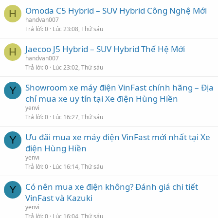
Omoda C5 Hybrid – SUV Hybrid Công Nghệ Mới
H
handvan007
Trả lời
0
Lúc 23:08, Thứ sáu
Jaecoo J5 Hybrid – SUV Hybrid Thế Hệ Mới
H
handvan007
Trả lời
0
Lúc 23:02, Thứ sáu
Showroom xe máy điện VinFast chính hãng – Địa
Y
chỉ mua xe uy tín tại Xe điện Hùng Hiền
yenvi
Trả lời
0
Lúc 16:27, Thứ sáu
Ưu đãi mua xe máy điện VinFast mới nhất tại Xe
Y
điện Hùng Hiền
yenvi
Trả lời
0
Lúc 16:14, Thứ sáu
Có nên mua xe điện không? Đánh giá chi tiết
Y
VinFast và Kazuki
yenvi
Trả lời
0
Lúc 16:04, Thứ sáu