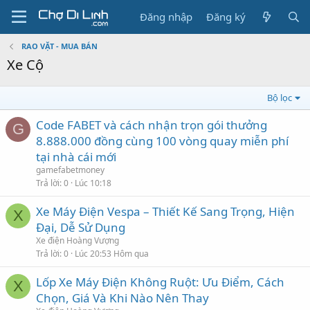
Đăng nhập
Đăng ký
RAO VẶT - MUA BÁN
Xe Cộ
Bộ lọc
Code FABET và cách nhận trọn gói thưởng
G
8.888.000 đồng cùng 100 vòng quay miễn phí
tại nhà cái mới
gamefabetmoney
Trả lời
0
Lúc 10:18
Xe Máy Điện Vespa – Thiết Kế Sang Trọng, Hiện
X
Đại, Dễ Sử Dụng
Xe điện Hoàng Vượng
Trả lời
0
Lúc 20:53 Hôm qua
Lốp Xe Máy Điện Không Ruột: Ưu Điểm, Cách
X
Chọn, Giá Và Khi Nào Nên Thay