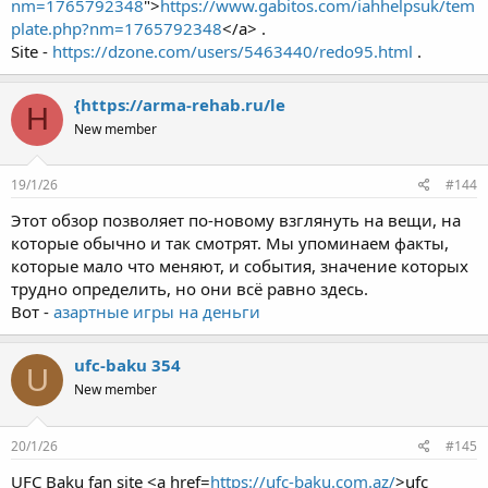
nm=1765792348
">
https://www.gabitos.com/iahhelpsuk/tem
plate.php?nm=1765792348
</a> .
Site -
https://dzone.com/users/5463440/redo95.html
.
{https://arma-rehab.ru/le
H
New member
19/1/26
#144
Этот обзор позволяет по-новому взглянуть на вещи, на
которые обычно и так смотрят. Мы упоминаем факты,
которые мало что меняют, и события, значение которых
трудно определить, но они всё равно здесь.
Вот -
азартные игры на деньги
ufc-baku 354
U
New member
20/1/26
#145
UFC Baku fan site <a href=
https://ufc-baku.com.az/
>ufc