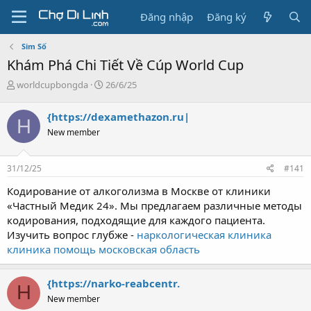
Đăng nhập
Đăng ký
Sim Số
Khám Phá Chi Tiết Về Cúp World Cup
T
N
worldcupbongda
26/6/25
h
g
r
à
{https://dexamethazon.ru|
H
e
y
New member
a
g
d
ử
s
i
31/12/25
#141
t
a
Кодирование от алкоголизма в Москве от клиники
r
«Частный Медик 24». Мы предлагаем различные методы
t
кодирования, подходящие для каждого пациента.
e
Изучить вопрос глубже -
наркологическая клиника
r
клиника помощь московская область
{https://narko-reabcentr.
H
New member