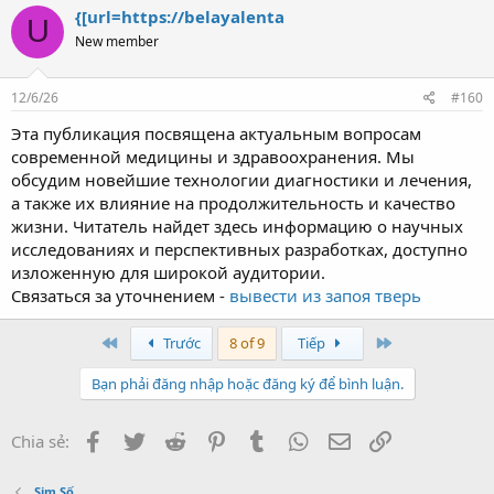
{[url=https://belayalenta
U
New member
12/6/26
#160
Эта публикация посвящена актуальным вопросам
современной медицины и здравоохранения. Мы
обсудим новейшие технологии диагностики и лечения,
а также их влияние на продолжительность и качество
жизни. Читатель найдет здесь информацию о научных
исследованиях и перспективных разработках, доступно
изложенную для широкой аудитории.
Связаться за уточнением -
вывести из запоя тверь
First
Last
Trước
8 of 9
Tiếp
Bạn phải đăng nhập hoặc đăng ký để bình luận.
Facebook
Twitter
Reddit
Pinterest
Tumblr
WhatsApp
Email
Link
Chia sẻ:
Sim Số