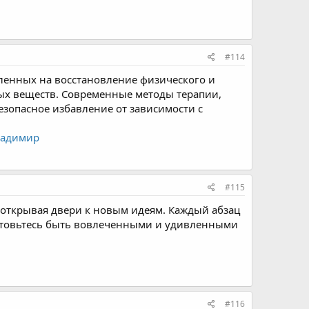
#114
ленных на восстановление физического и
ых веществ. Современные методы терапии,
зопасное избавление от зависимости с
ладимир
#115
и открывая двери к новым идеям. Каждый абзац
готовьтесь быть вовлеченными и удивленными
#116