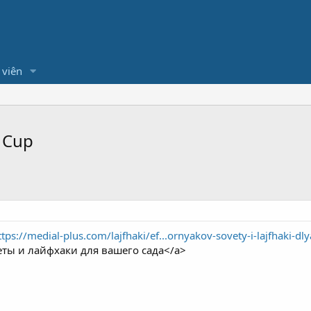
 viên
 Cup
ttps://medial-plus.com/lajfhaki/ef...ornyakov-sovety-i-lajfhaki-d
еты и лайфхаки для вашего сада</a>