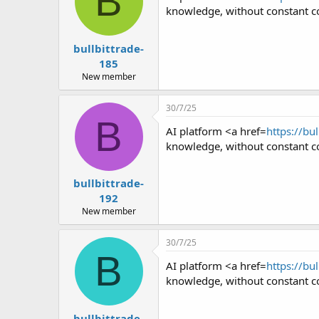
B
knowledge, without constant co
bullbittrade-
185
New member
30/7/25
B
AI platform <a href=
https://bu
knowledge, without constant co
bullbittrade-
192
New member
30/7/25
B
AI platform <a href=
https://bu
knowledge, without constant co
bullbittrade-