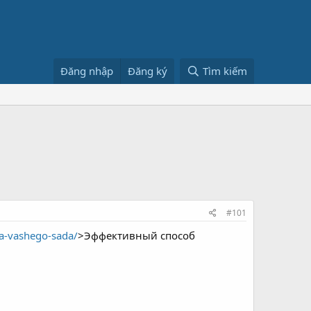
Đăng nhập
Đăng ký
Tìm kiếm
#101
lya-vashego-sada/
>Эффективный способ