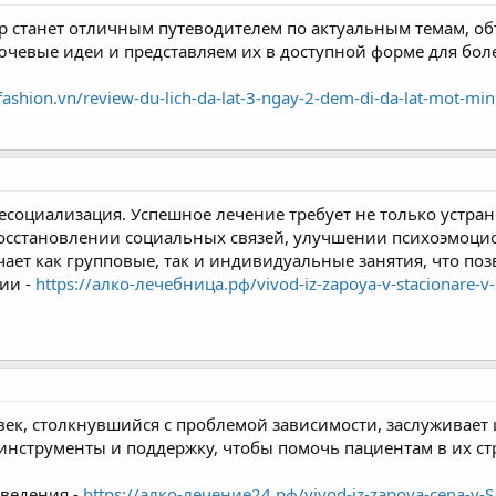
 станет отличным путеводителем по актуальным темам, 
ючевые идеи и представляем их в доступной форме для бол
5fashion.vn/review-du-lich-da-lat-3-ngay-2-dem-di-da-lat-mot-min
ресоциализация. Успешное лечение требует не только устр
осстановлении социальных связей, улучшении психоэмоци
ает как групповые, так и индивидуальные занятия, что поз
ии -
https://алко-лечебница.рф/vivod-iz-zapoya-v-stacionare-v
ек, столкнувшийся с проблемой зависимости, заслуживает
инструменты и поддержку, чтобы помочь пациентам в их с
ведения -
https://алко-лечение24.рф/vivod-iz-zapoya-cena-v-S