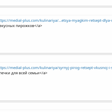
ttps://medial-plus.com/kulinariya/...etsya-myagkim-retsept-dlya
я вкусных пирожков</a>
ttps://medial-plus.com/kulinariya/syrnyj-pirog-retsept-vkusnoj-i
печки для всей семьи</a>