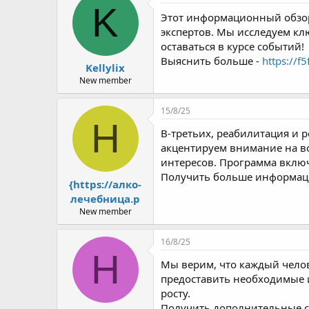
K
Этот информационный обзор
экспертов. Мы исследуем кл
оставаться в курсе событий!
Выяснить больше -
https://f
Kellylix
New member
15/8/25
H
В-третьих, реабилитация и 
акцентируем внимание на в
интересов. Программа включ
Получить больше информац
{https://алко-
лечебница.р
New member
16/8/25
H
Мы верим, что каждый челов
предоставить необходимые 
росту.
Получить дополнительные с