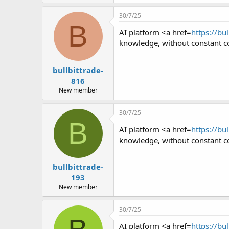
30/7/25
B
AI platform <a href=
https://bu
knowledge, without constant co
bullbittrade-
816
New member
30/7/25
B
AI platform <a href=
https://bu
knowledge, without constant co
bullbittrade-
193
New member
30/7/25
AI platform <a href=
https://bu