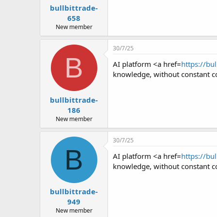
bullbittrade-
658
New member
30/7/25
B
AI platform <a href=
https://bu
knowledge, without constant co
bullbittrade-
186
New member
30/7/25
B
AI platform <a href=
https://bu
knowledge, without constant co
bullbittrade-
949
New member