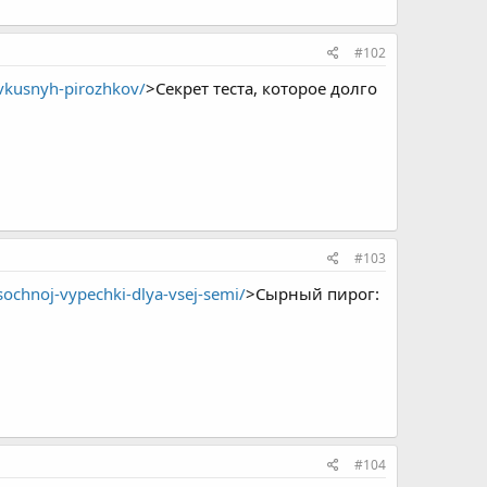
#102
-vkusnyh-pirozhkov/
>Секрет теста, которое долго
#103
-sochnoj-vypechki-dlya-vsej-semi/
>Сырный пирог:
#104