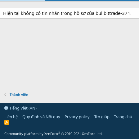
Hiện tại không có tin nhắn trong hồ sơ của bullbittrade-371.
Thành viên
Tiếng Việt (VN)
Liên hệ
Quy định và Nội quy
Privacy policy
Trợ giúp
Trang chủ
R
S
S
®
Community platform by XenForo
© 2010-2021 XenForo Ltd.