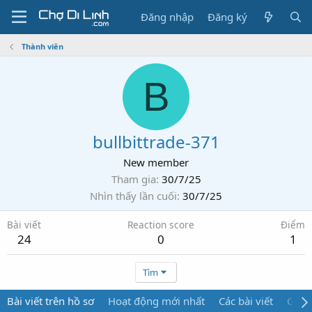
Đăng nhập
Đăng ký
Thành viên
B
bullbittrade-371
New member
Tham gia
30/7/25
Nhìn thấy lần cuối
30/7/25
Bài viết
Reaction score
Điểm
24
0
1
Tìm
Bài viết trên hồ sơ
Hoạt động mới nhất
Các bài viết
Giới 