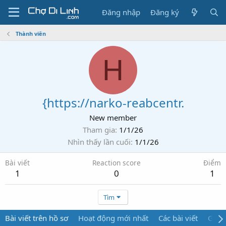
Đăng nhập
Đăng ký
Thành viên
H
{https://narko-reabcentr.
New member
Tham gia
1/1/26
Nhìn thấy lần cuối
1/1/26
Bài viết
Reaction score
Điểm
1
0
1
Tìm
Bài viết trên hồ sơ
Hoạt động mới nhất
Các bài viết
Giới 