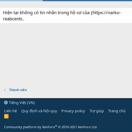
Hiện tại không có tin nhắn trong hồ sơ của {https://narko-
reabcentr..
Thành viên
Tiếng Việt (VN)
Liên hệ
Quy định và Nội quy
Privacy policy
Trợ giúp
Trang chủ
R
S
S
®
Community platform by XenForo
© 2010-2021 XenForo Ltd.