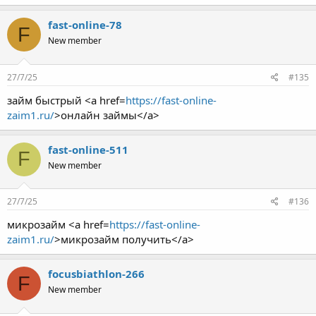
fast-online-78
F
New member
27/7/25
#135
займ быстрый <a href=
https://fast-online-
zaim1.ru/
>онлайн займы</a>
fast-online-511
F
New member
27/7/25
#136
микрозайм <a href=
https://fast-online-
zaim1.ru/
>микрозайм получить</a>
focusbiathlon-266
F
New member