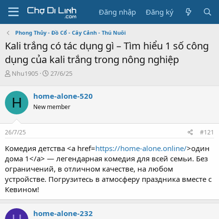
Đăng nhập
Đăng ký
Phong Thủy - Đồ Cổ - Cây Cảnh - Thú Nuôi
Kali trắng có tác dụng gì – Tìm hiểu 1 số công
dụng của kali trắng trong nông nghiệp
T
N
Nhu1905
27/6/25
h
g
r
à
home-alone-520
H
e
y
New member
a
g
d
ử
s
i
26/7/25
#121
t
a
Комедия детства <a href=
https://home-alone.online/
>один
r
дома 1</a> — легендарная комедия для всей семьи. Без
t
ограничений, в отличном качестве, на любом
e
устройстве. Погрузитесь в атмосферу праздника вместе с
r
Кевином!
home-alone-232