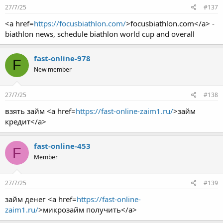
27/7/25
#137
<a href=
https://focusbiathlon.com/
>focusbiathlon.com</a> -
biathlon news, schedule biathlon world cup and overall
fast-online-978
F
New member
27/7/25
#138
взять займ <a href=
https://fast-online-zaim1.ru/
>займ
кредит</a>
fast-online-453
F
Member
27/7/25
#139
займ денег <a href=
https://fast-online-
zaim1.ru/
>микрозайм получить</a>