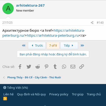
arhitektura-267
A
New member
27/7/25
#140
Архитектурное бюро <a href=
https://arhitektura-
peterburg.ru/
>
https://arhitektura-peterburg.ru
</a>
First
Last
Trước
7 of 9
Tiếp
Bạn phải đăng nhập hoặc đăng ký để bình luận.
Facebook
Twitter
Reddit
Pinterest
Tumblr
WhatsApp
Email
Link
Chia sẻ:
Phong Thủy - Đồ Cổ - Cây Cảnh - Thú Nuôi
Tiếng Việt (VN)
Liên hệ
Quy định và Nội quy
Privacy policy
Trợ giúp
Trang chủ
R
S
S