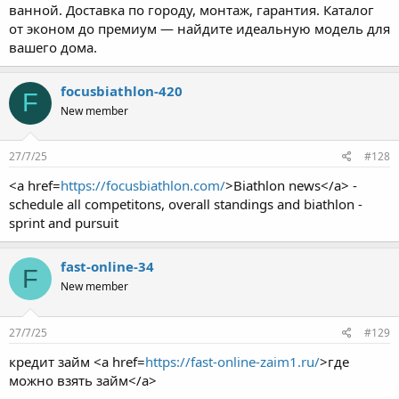
ванной. Доставка по городу, монтаж, гарантия. Каталог
от эконом до премиум — найдите идеальную модель для
вашего дома.
focusbiathlon-420
F
New member
27/7/25
#128
<a href=
https://focusbiathlon.com/
>Biathlon news</a> -
schedule all competitons, overall standings and biathlon -
sprint and pursuit
fast-online-34
F
New member
27/7/25
#129
кредит займ <a href=
https://fast-online-zaim1.ru/
>где
можно взять займ</a>