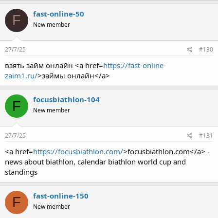
fast-online-50
F
New member
27/7/25
#130
взять займ онлайн <a href=
https://fast-online-
zaim1.ru/
>займы онлайн</a>
focusbiathlon-104
F
New member
27/7/25
#131
<a href=
https://focusbiathlon.com/
>focusbiathlon.com</a> -
news about biathlon, calendar biathlon world cup and
standings
fast-online-150
F
New member