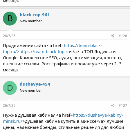
месяца.
black-top-961
B
New member
26/7/25
#126
Продвижение сайта <a href=
https://team-black-
top.ru/
>
https://team-black-top.ru
</a> в ТОП Яндекса и
Google. Комплексное SEO, аудит, оптимизация, контент,
внешние ссылки. Рост трафика и продаж уже через 2–3
месяца.
dushevye-454
D
New member
26/7/25
#127
Нужна душевая кабина? <a href=
https://dushevye-kabiny-
minsk.ru/
>душевая кабина купить в минске</a> лучшие
цены, надёжные бренды, стильные решения для любой