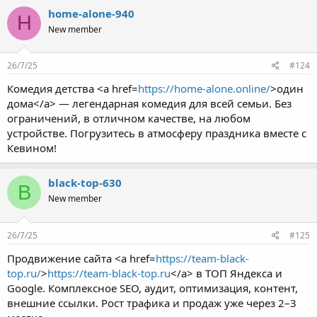
home-alone-940
H
New member
26/7/25
#124
Комедия детства <a href=
https://home-alone.online/
>один
дома</a> — легендарная комедия для всей семьи. Без
ограничений, в отличном качестве, на любом
устройстве. Погрузитесь в атмосферу праздника вместе с
Кевином!
black-top-630
B
New member
26/7/25
#125
Продвижение сайта <a href=
https://team-black-
top.ru/
>
https://team-black-top.ru
</a> в ТОП Яндекса и
Google. Комплексное SEO, аудит, оптимизация, контент,
внешние ссылки. Рост трафика и продаж уже через 2–3