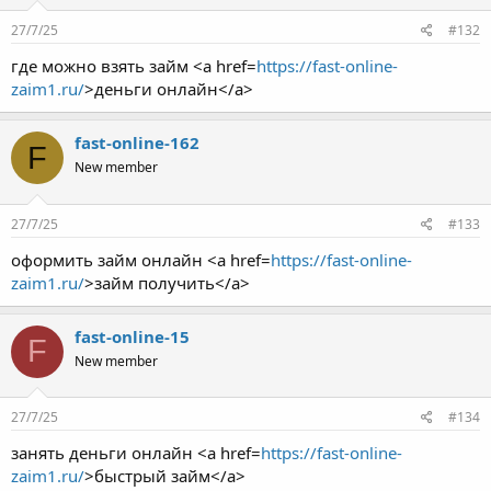
27/7/25
#132
где можно взять займ <a href=
https://fast-online-
zaim1.ru/
>деньги онлайн</a>
fast-online-162
F
New member
27/7/25
#133
оформить займ онлайн <a href=
https://fast-online-
zaim1.ru/
>займ получить</a>
fast-online-15
F
New member
27/7/25
#134
занять деньги онлайн <a href=
https://fast-online-
zaim1.ru/
>быстрый займ</a>