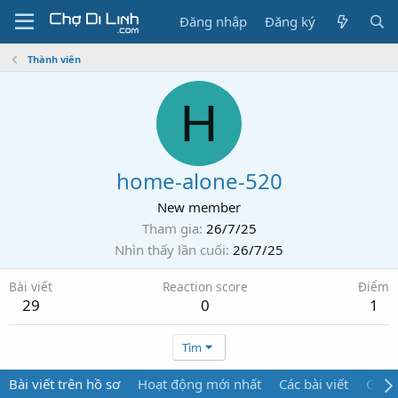
Đăng nhập
Đăng ký
Thành viên
H
home-alone-520
New member
Tham gia
26/7/25
Nhìn thấy lần cuối
26/7/25
Bài viết
Reaction score
Điểm
29
0
1
Tìm
Bài viết trên hồ sơ
Hoạt động mới nhất
Các bài viết
Giới 