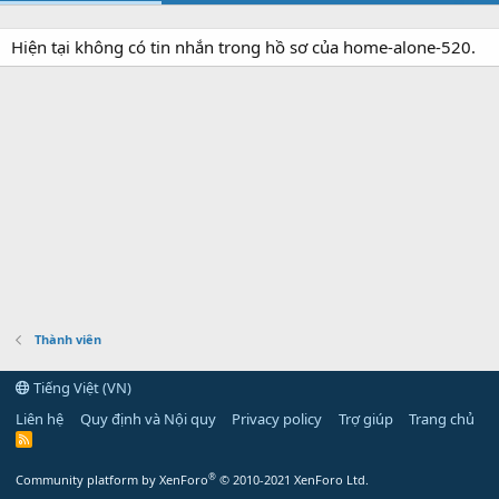
Hiện tại không có tin nhắn trong hồ sơ của home-alone-520.
Thành viên
Tiếng Việt (VN)
Liên hệ
Quy định và Nội quy
Privacy policy
Trợ giúp
Trang chủ
R
S
S
®
Community platform by XenForo
© 2010-2021 XenForo Ltd.