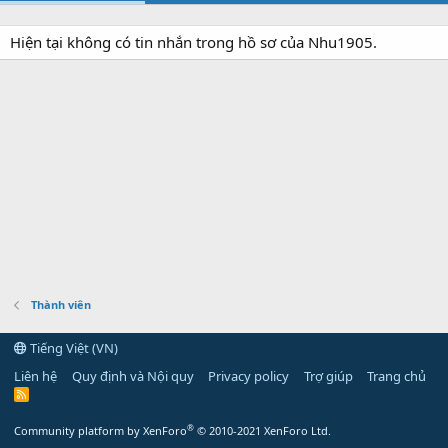
Hiện tại không có tin nhắn trong hồ sơ của Nhu1905.
Thành viên
Tiếng Việt (VN)
Liên hệ
Quy định và Nội quy
Privacy policy
Trợ giúp
Trang chủ
R
S
S
®
Community platform by XenForo
© 2010-2021 XenForo Ltd.