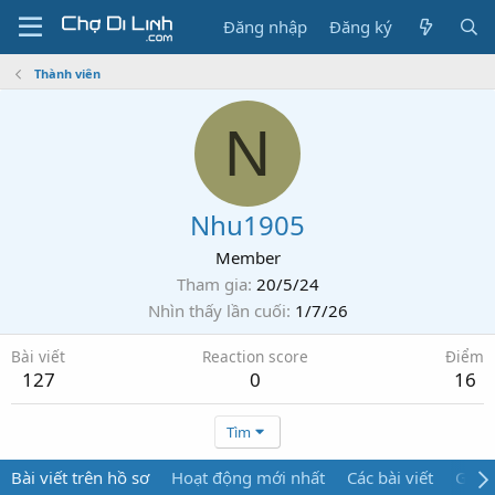
Đăng nhập
Đăng ký
Thành viên
N
Nhu1905
Member
Tham gia
20/5/24
Nhìn thấy lần cuối
1/7/26
Bài viết
Reaction score
Điểm
127
0
16
Tìm
Bài viết trên hồ sơ
Hoạt động mới nhất
Các bài viết
Giới 