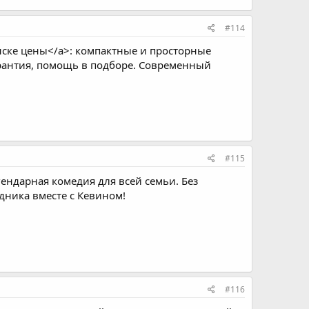
#114
ске цены</a>: компактные и просторные
арантия, помощь в подборе. Современный
#115
ендарная комедия для всей семьи. Без
дника вместе с Кевином!
#116