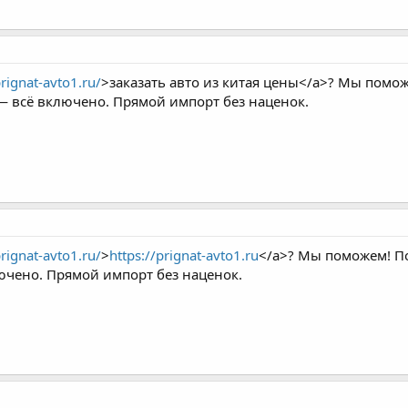
prignat-avto1.ru/
>заказать авто из китая цены</a>? Мы помож
 — всё включено. Прямой импорт без наценок.
prignat-avto1.ru/
>
https://prignat-avto1.ru
</a>? Мы поможем! По
ючено. Прямой импорт без наценок.