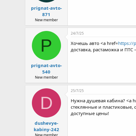
prignat-avto-
871
New member
24/7/25
P
Хочешь авто <a href=
https://
доставка, растаможка и ПТС
prignat-avto-
540
New member
25/7/25
D
Нужна душевая кабина? <a h
стеклянные и пластиковые, 
доступные цены!
dushevye-
kabiny-242
New member