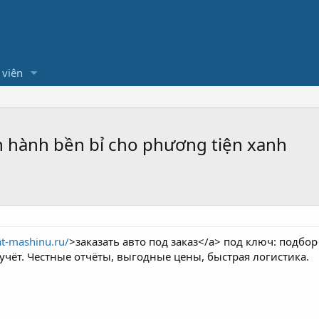
 viên
ận hành bền bỉ cho phương tiện xanh
at-mashinu.ru/
>заказать авто под заказ</a> под ключ: подбор
учёт. Честные отчёты, выгодные цены, быстрая логистика.