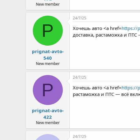
New member
24/7/25
P
Хочешь авто <a href=
https://
доставка, растаможка и ПТС
prignat-avto-
540
New member
24/7/25
P
Хочешь авто <a href=
https://
растаможка и ПТС — всё вкл
prignat-avto-
422
New member
24/7/25