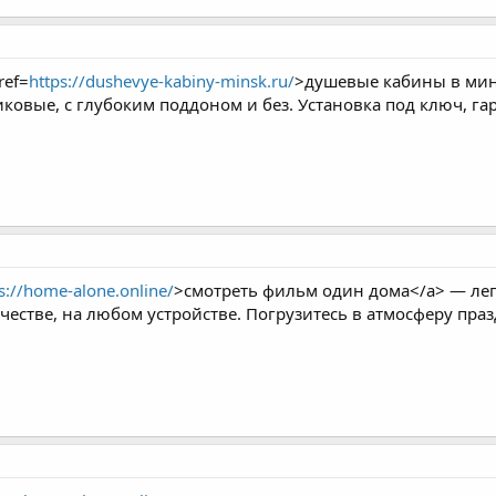
ref=
https://dushevye-kabiny-minsk.ru/
>душевые кабины в мин
иковые, с глубоким поддоном и без. Установка под ключ, г
s://home-alone.online/
>смотреть фильм один дома</a> — лег
честве, на любом устройстве. Погрузитесь в атмосферу праз