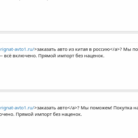
prignat-avto1.ru/
>заказать авто из китая в россию</a>? Мы п
 — всё включено. Прямой импорт без наценок.
prignat-avto1.ru/
>заказать авто</a>? Мы поможем! Покупка на
ючено. Прямой импорт без наценок.