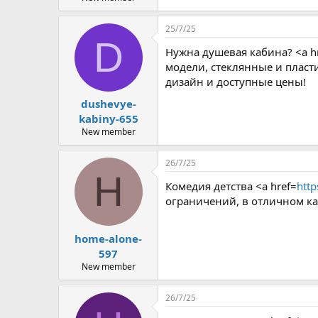
25/7/25
D
Нужна душевая кабина? <a h
модели, стеклянные и пласт
дизайн и доступные цены!
dushevye-
kabiny-655
New member
26/7/25
H
Комедия детства <a href=
http
ограничений, в отличном ка
home-alone-
597
New member
26/7/25