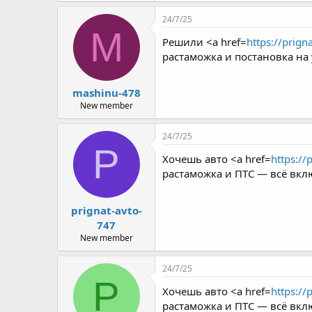
r
24/7/25
M
Решили <a href=
https://prign
растаможка и постановка на 
mashinu-478
New member
24/7/25
P
Хочешь авто <a href=
https://
растаможка и ПТС — всё вкл
prignat-avto-
747
New member
24/7/25
P
Хочешь авто <a href=
https://
растаможка и ПТС — всё вкл