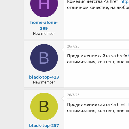
H
Комедия детства <a href=
http
отличном качестве, на любом
home-alone-
399
New member
26/7/25
B
Продвижение сайта <a href=
оптимизация, контент, внешн
black-top-423
New member
26/7/25
B
Продвижение сайта <a href=
оптимизация, контент, внешн
black-top-257