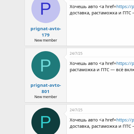
P
Хочешь авто <a href=
https://
доставка, растаможка и ПТС
prignat-avto-
179
New member
24/7/25
P
Хочешь авто <a href=
https://
растаможка и ПТС — всё вкл
prignat-avto-
801
New member
24/7/25
P
Хочешь авто <a href=
https://
доставка, растаможка и ПТС