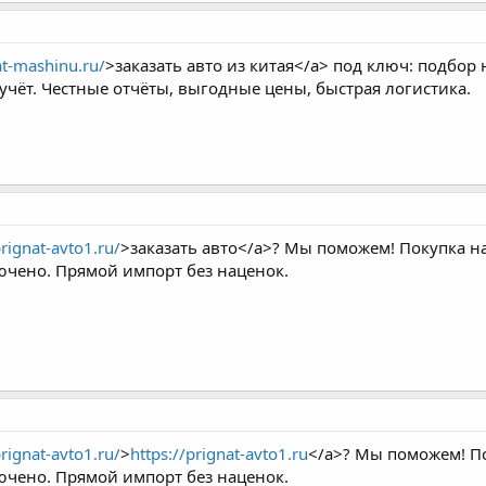
at-mashinu.ru/
>заказать авто из китая</a> под ключ: подбор 
учёт. Честные отчёты, выгодные цены, быстрая логистика.
prignat-avto1.ru/
>заказать авто</a>? Мы поможем! Покупка на
ючено. Прямой импорт без наценок.
prignat-avto1.ru/
>
https://prignat-avto1.ru
</a>? Мы поможем! По
ючено. Прямой импорт без наценок.