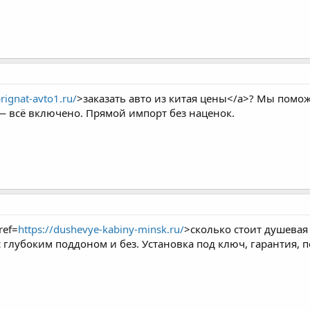
prignat-avto1.ru/
>заказать авто из китая цены</a>? Мы помож
 — всё включено. Прямой импорт без наценок.
ref=
https://dushevye-kabiny-minsk.ru/
>сколько стоит душевая
с глубоким поддоном и без. Установка под ключ, гарантия,