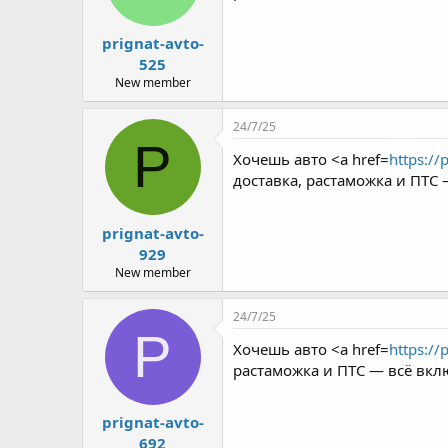
prignat-avto-
525
New member
24/7/25
P
Хочешь авто <a href=
https://
доставка, растаможка и ПТС
prignat-avto-
929
New member
24/7/25
P
Хочешь авто <a href=
https://
растаможка и ПТС — всё вкл
prignat-avto-
692