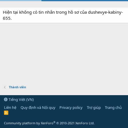
Hiện tại không có tin nhắn trong hồ sơ của dushevye-kabiny-
655.
Thành viên
Tiếng Việt (VN)
Liên hệ
Quy định và Nội quy
Privacy policy
Trợ giúp
Trang chủ
R
S
S
®
Community platform by XenForo
© 2010-2021 XenForo Ltd.