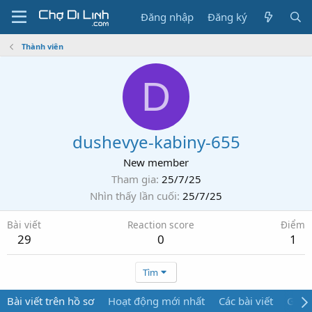
Đăng nhập
Đăng ký
Thành viên
D
dushevye-kabiny-655
New member
Tham gia
25/7/25
Nhìn thấy lần cuối
25/7/25
Bài viết
Reaction score
Điểm
29
0
1
Tìm
Bài viết trên hồ sơ
Hoạt động mới nhất
Các bài viết
Giới 