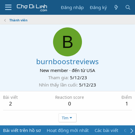
Đăng nhập
Đăng ký
Thành viên
B
burnboostreviews
New member
·
đến từ
USA
Tham gia
5/12/23
Nhìn thấy lần cuối
5/12/23
Bài viết
Reaction score
Điểm
2
0
1
Tìm
Bài viết trên hồ sơ
Hoạt động mới nhất
Các bài viết
Giới 