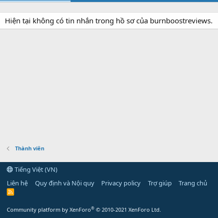
Hiện tại không có tin nhắn trong hồ sơ của burnboostreviews.
Thành viên
Tiếng Việt (VN)
Liên hệ
Quy định và Nội quy
Privacy policy
Trợ giúp
Trang chủ
R
S
S
®
Community platform by XenForo
© 2010-2021 XenForo Ltd.