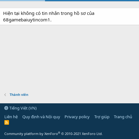
Hiện tại không có tin nhắn trong hồ sơ của
68gamebaiuytincom1.
Thành viên
Tiếng Việt (VN)
Liên hệ
Quy định và Nội quy
Privacy policy
Trợ giúp
Trang chủ
R
S
S
®
Community platform by XenForo
© 2010-2021 XenForo Ltd.