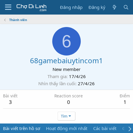
Đăng nhập
Đăng ký
Thành viên
6
68gamebaiuytincom1
New member
Tham gia
17/4/26
Nhìn thấy lần cuối
27/4/26
Bài viết
Reaction score
Điểm
3
0
1
Tìm
Bài viết trên hồ sơ
Hoạt động mới nhất
Các bài viết
Giới 