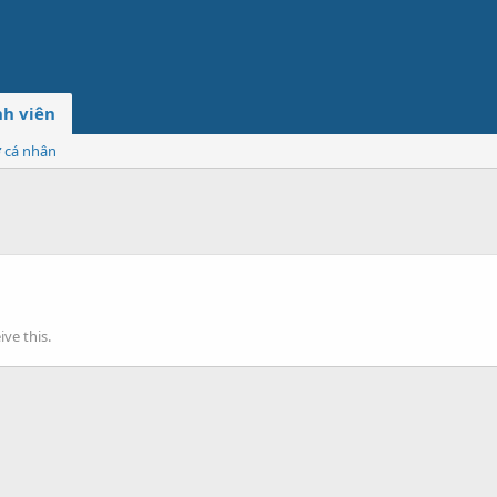
h viên
ơ cá nhân
ve this.