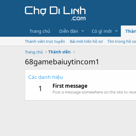
Trang chủ
Diễn đàn
Có gì mới
Thàn
Thành viên trực tuyến
Bài mới trên hồ sơ
Tìm trong hồ s
Trang chủ
Thành viên
68gamebaiuytincom1
Các danh hiệu
First message
1
Post a message somewhere on the site to recei