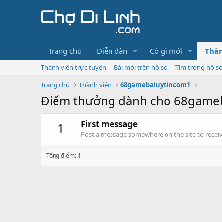
Trang chủ
Diễn đàn
Có gì mới
Thàn
Thành viên trực tuyến
Bài mới trên hồ sơ
Tìm trong hồ s
Trang chủ
Thành viên
68gamebaiuytincom1
Điểm thưởng dành cho 68game
First message
1
Post a message somewhere on the site to receive
Tổng điểm: 1