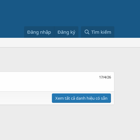
Đăng nhập
Đăng ký
Tìm kiếm
17/4/26
Xem tất cả danh hiệu có sẵn