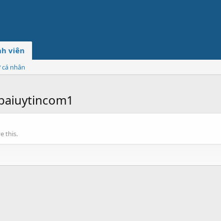
h viên
ơ cá nhân
baiuytincom1
 this.