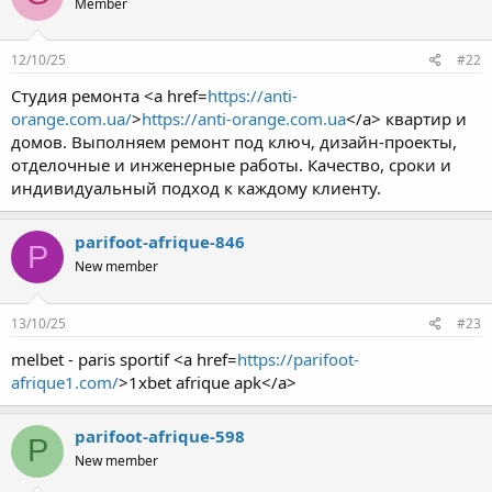
Member
12/10/25
#22
Студия ремонта <a href=
https://anti-
orange.com.ua/
>
https://anti-orange.com.ua
</a> квартир и
домов. Выполняем ремонт под ключ, дизайн-проекты,
отделочные и инженерные работы. Качество, сроки и
индивидуальный подход к каждому клиенту.
parifoot-afrique-846
P
New member
13/10/25
#23
melbet - paris sportif <a href=
https://parifoot-
afrique1.com/
>1xbet afrique apk</a>
parifoot-afrique-598
P
New member