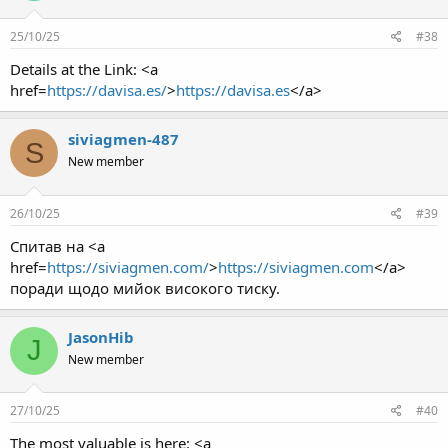
25/10/25
#38
Details at the Link: <a
href=
https://davisa.es/
>
https://davisa.es
</a>
siviagmen-487
S
New member
26/10/25
#39
Спитав на <a
href=
https://siviagmen.com/
>
https://siviagmen.com
</a>
поради щодо мийок високого тиску.
JasonHib
J
New member
27/10/25
#40
The most valuable is here: <a