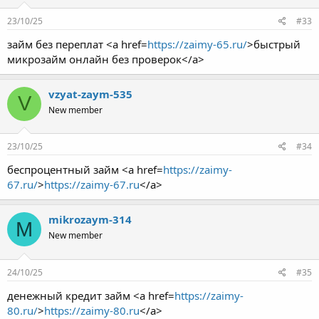
23/10/25
#33
займ без переплат <a href=
https://zaimy-65.ru/
>быстрый
микрозайм онлайн без проверок</a>
vzyat-zaym-535
V
New member
23/10/25
#34
беспроцентный займ <a href=
https://zaimy-
67.ru/
>
https://zaimy-67.ru
</a>
mikrozaym-314
M
New member
24/10/25
#35
денежный кредит займ <a href=
https://zaimy-
80.ru/
>
https://zaimy-80.ru
</a>