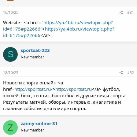
16/10/25
#31
Website - <a href="
https://ya.4bb.ru/viewtopic.php?
id=6175#p22666
">
https://ya.4bb.ru/viewtopic.php?
id=6175#p22666
</a> .
sportsat-223
S
New member
18/10/25
#32
Новости спорта онлайн <a
href=
http://sportsat.ru/
>
http://sportsat.ru
</a> футбол,
хоккей, бокс, теннис, баскетбол и другие виды спорта.
Результаты матчей, обзоры, интервью, аналитика и
главные события дня в мире спорта.
zaimy-online-31
Z
New member