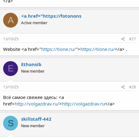
</a>
<a href="https://fotonons
A
Active member
13/10/25
#27
Website <a href="
https://tione.ru/
">
https://tione.ru/
</a> .
Ethansib
E
New member
13/10/25
#28
Всё самое свежее здесь: <a
href=
http://volgazdrav.ru/
>
http://volgazdrav.ru
</a>
skillstaff-442
S
New member