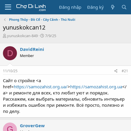
Đăng nhập
Đăng ký
Phong Thủy - Đồ Cổ - Cây Cảnh - Thú Nuôi
yunuskokcan12
T
N
yunuskokcan-849
7/9/25
h
g
r
à
DavidReini
D
e
y
Member
a
g
d
ử
s
i
11/10/25
#21
t
a
Сайт о стройке <a
r
href=
https://samozahist.org.ua/
>
https://samozahist.org.ua
</
t
a> и ремонте для всех, кто любит уют и порядок.
e
Расскажем, как выбрать материалы, обновить интерьер
r
и избежать ошибок при ремонте. Всё просто, полезно и
по делу.
GroverGew
G