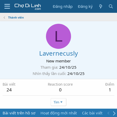
Đăng nhập
Đăng ký
Thành viên
L
Lavernecusly
New member
Tham gia
24/10/25
Nhìn thấy lần cuối
24/10/25
Bài viết
Reaction score
Điểm
24
0
1
Tìm
Bài viết trên hồ sơ
Hoạt động mới nhất
Các bài viết
Giới 