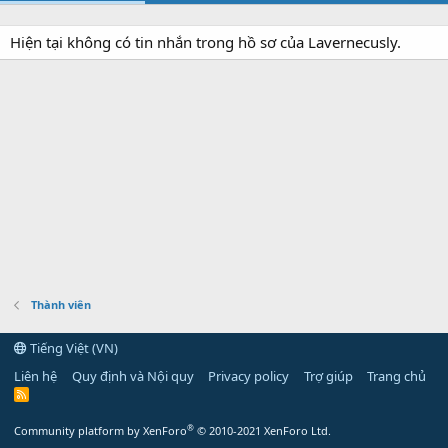
Hiện tại không có tin nhắn trong hồ sơ của Lavernecusly.
Thành viên
Tiếng Việt (VN)
Liên hệ
Quy định và Nội quy
Privacy policy
Trợ giúp
Trang chủ
R
S
S
®
Community platform by XenForo
© 2010-2021 XenForo Ltd.