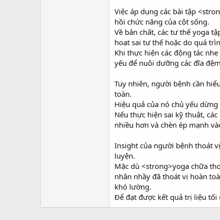
r
Việc áp dụng các bài tập <stro
hồi chức năng của cột sống.
Về bản chất, các tư thế yoga tậ
hoạt sai tư thế hoặc do quá trì
Khi thực hiện các động tác nh
yếu để nuôi dưỡng các đĩa đệm
Tuy nhiên, người bệnh cần hiểu
toàn.
Hiệu quả của nó chủ yếu dừng l
Nếu thực hiện sai kỹ thuật, cá
nhiều hơn và chèn ép mạnh vào 
Insight của người bệnh thoát v
luyện.
Mặc dù <strong>yoga chữa thoát
nhân nhầy đã thoát vị hoàn toà
khó lường.
Để đạt được kết quả trị liệu tối