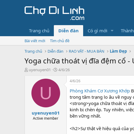
Trang chủ
Diễn đàn
Có gì mới
Thành
Bài viết mới
Tìm chủ đề
Trang chủ
Diễn đàn
RAO VẶT - MUA BÁN
Làm Đẹp
Yoga chữa thoát vị đĩa đệm cổ - 
T
N
uyenuyen01
4/6/26
h
g
r
à
4/6/26
e
y
U
Phòng Khám Cơ Xương Khớp
B
a
g
d
ử
trong tâm trạng lo âu về nguy
s
i
<strong>yoga chữa thoát vị đĩ
t
kinh bị chèn ép. Tuy nhiên, việ
uyenuyen01
a
bền vững nhất.
r
Active member
t
<h2>Sự thật về hiệu quả của y
e