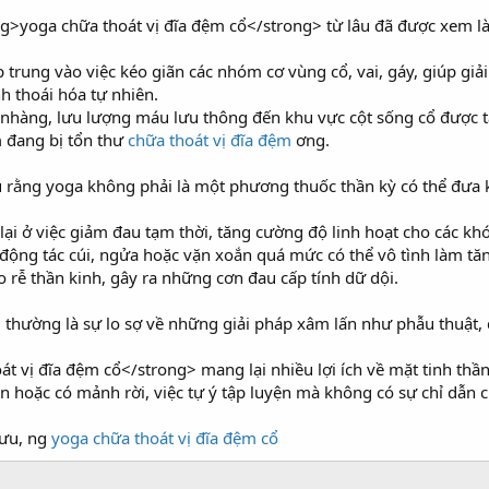
ng>yoga chữa thoát vị đĩa đệm cổ</strong> từ lâu đã được xem là 
p trung vào việc kéo giãn các nhóm cơ vùng cổ, vai, gáy, giúp giả
nh thoái hóa tự nhiên.
ẹ nhàng, lưu lượng máu lưu thông đến khu vực cột sống cổ được t
 đang bị tổn thư
chữa thoát vị đĩa đệm
ơng.
 rằng yoga không phải là một phương thuốc thần kỳ có thể đưa kh
ại ở việc giảm đau tạm thời, tăng cường độ linh hoạt cho các k
c động tác cúi, ngửa hoặc vặn xoắn quá mức có thể vô tình làm tă
rễ thần kinh, gây ra những cơn đau cấp tính dữ dội.
ị thường là sự lo sợ về những giải pháp xâm lấn như phẫu thuật, 
 vị đĩa đệm cổ</strong> mang lại nhiều lợi ích về mặt tinh thầ
n hoặc có mảnh rời, việc tự ý tập luyện mà không có sự chỉ dẫn 
 ưu, ng
yoga chữa thoát vị đĩa đệm cổ