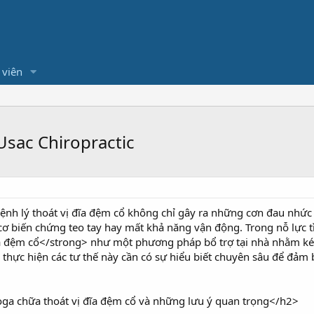
 viên
Usac Chiropractic
ệnh lý thoát vị đĩa đệm cổ không chỉ gây ra những cơn đau nhức
 cơ biến chứng teo tay hay mất khả năng vận động. Trong nỗ lực 
a đệm cổ</strong> như một phương pháp bổ trợ tại nhà nhằm kéo 
c thực hiện các tư thế này cần có sự hiểu biết chuyên sâu để đảm
oga chữa thoát vị đĩa đệm cổ và những lưu ý quan trọng</h2>