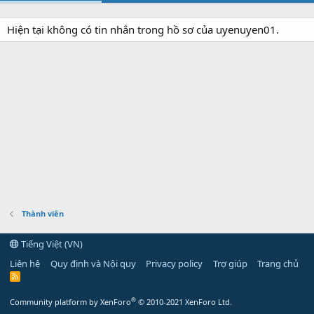
Hiện tại không có tin nhắn trong hồ sơ của uyenuyen01.
Thành viên
Tiếng Việt (VN)
Liên hệ
Quy định và Nội quy
Privacy policy
Trợ giúp
Trang chủ
R
S
S
®
Community platform by XenForo
© 2010-2021 XenForo Ltd.