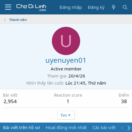
Đăng nhập
Đăng ký
Thành viên
U
uyenuyen01
Active member
Tham gia
20/4/26
Nhìn thấy lần cuối
Lúc 21:45, Thứ năm
Bài viết
Reaction score
Điểm
2,954
1
38
Tìm
Bài viết trên hồ sơ
Hoạt động mới nhất
Các bài viết
Giới 