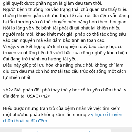
giải quyết được phần ngọn là giảm đau tạm thời.
Người bệnh thường rơi vào trạng thái chủ quan khi thấy triệu
chứng thuyên giảm, nhưng thực tế cấu trúc đĩa đệm vẫn đang
bị tổn thương và có thể chuyển biến nặng hơn theo thời gian.
Nỗi lo lắng về việc bệnh tái phát đi tái phát lại khiến nhiều
người mệt mỏi, khao khát một giải pháp có thể tác động sâu
vào căn nguyên mà vẫn đảm bảo tính an toàn cao.
Vì vậy, việc kết hợp giữa kinh nghiệm quý báu của y học cổ
truyền và những tiến bộ vượt bậc của công nghệ y khoa hiện
đại đang trở thành xu hướng tất yếu.
Điều này giúp tối ưu hóa khả năng phục hồi, không chỉ làm
dịu cơn đau mà còn hỗ trợ tái tạo cấu trúc cột sống một cách
tự nhiên nhất.
<h2>Giải pháp đột phá thay thế y học cổ truyền chữa thoát vị
đĩa đệm tại USAC</h2>
Hiểu được những trăn trở của bệnh nhân về việc tìm kiếm
một phương pháp không xâm lấn nhưng v
y học cổ truyền
chữa thoát vị đĩa đệm