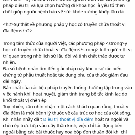
pháp điều trị và lựa chọn hướng đi khoa học là yếu tố then
chốt giúp người bệnh bảo vệ sức khỏe xương khớp lâu dài.
<h2>Sự thật về phương pháp y học cổ truyền chữa thoát vị
đĩa đệm</h2>
Trong tâm thức của người Việt, các phương pháp <strong>y
học cổ truyền chữa thoát vị đĩa đệm</strong> luôn giữ một vị
trí quan trọng nhờ lịch sử lâu đời và tính chất thảo dược tự
nhiên.
Đa số bệnh nhân tìm đến giải pháp này khi lo sợ các biến
chứng từ phẫu thuật hoặc tác dụng phụ của thuốc giảm đau
dài ngày.
Bản chất của các liệu pháp truyền thống thường tập trung vào
việc hành khí, hoạt huyết, giảm tình trạng bế tắc kinh lạc do
khối thoát vị chèn ép.
Tuy nhiên, cần nhìn nhận một cách khách quan rằng, thoát vị
đĩa đệm là một bệnh lý thuộc về cấu trúc cơ học của cột sống.
Khi nhân nhầy đã t
Điều trị thoát vị đĩa đệm
hoát ra ngoài và
chèn ép trực tiếp vào dây thần kinh, việc chỉ tác động bên
ngoài bằng các bài thuốc hay xoa bóp đơn thuần đôi khi chỉ