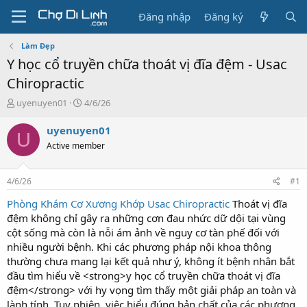
Đăng nhập
Đăng ký
Làm Đẹp
Y học cổ truyền chữa thoát vị đĩa đệm - Usac
Chiropractic
T
N
uyenuyen01
4/6/26
h
g
r
à
uyenuyen01
U
e
y
Active member
a
g
d
ử
s
i
4/6/26
#1
t
a
Phòng Khám Cơ Xương Khớp Usac Chiropractic
Thoát vị đĩa
r
đệm không chỉ gây ra những cơn đau nhức dữ dội tại vùng
t
cột sống mà còn là nỗi ám ảnh về nguy cơ tàn phế đối với
e
nhiều người bệnh. Khi các phương pháp nội khoa thông
r
thường chưa mang lại kết quả như ý, không ít bệnh nhân bắt
đầu tìm hiểu về <strong>y học cổ truyền chữa thoát vị đĩa
đệm</strong> với hy vọng tìm thấy một giải pháp an toàn và
lành tính. Tuy nhiên, việc hiểu đúng bản chất của các phương