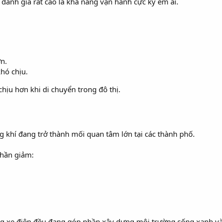
ánh giá rất cao là khả năng vận hành cực kỳ êm ái.
n.
hó chịu.
chịu hơn khi di chuyển trong đô thị.
 khí đang trở thành mối quan tâm lớn tại các thành phố.
phần giảm:
g xe điện đều đang góp phần xây dựng môi trường sống xanh v