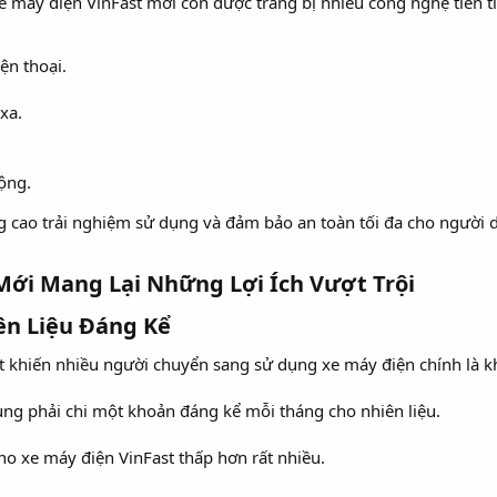
e máy điện VinFast mới còn được trang bị nhiều công nghệ tiên t
ện thoại.
xa.
ộng.
 cao trải nghiệm sử dụng và đảm bảo an toàn tối đa cho người 
Mới Mang Lại Những Lợi Ích Vượt Trội​
ên Liệu Đáng Kể​
 khiến nhiều người chuyển sang sử dụng xe máy điện chính là khả
ng phải chi một khoản đáng kể mỗi tháng cho nhiên liệu.
cho xe máy điện VinFast thấp hơn rất nhiều.