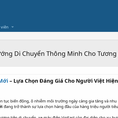
 viên
Hướng Di Chuyển Thông Minh Cho Tương 
Mới
– Lựa Chọn Đáng Giá Cho Người Việt Hiện 
iên tục biến động, ô nhiễm môi trường ngày càng gia tăng và nhu
ới
đang trở thành sự lựa chọn hàng đầu của hàng triệu người tiê
ơng tiện di chuyển, xe máy điện VinFast còn đại diện cho xu hướ