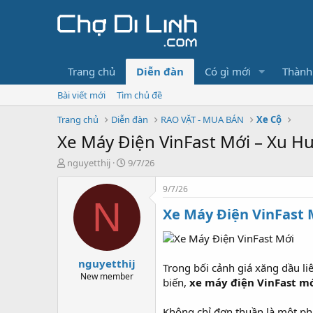
Trang chủ
Diễn đàn
Có gì mới
Thành
Bài viết mới
Tìm chủ đề
Trang chủ
Diễn đàn
RAO VẶT - MUA BÁN
Xe Cộ
Xe Máy Điện VinFast Mới – Xu 
T
N
nguyetthij
9/7/26
h
g
r
à
9/7/26
e
y
N
Xe Máy Điện VinFast 
a
g
d
ử
s
i
t
nguyetthij
a
Trong bối cảnh giá xăng dầu l
r
New member
biến,
xe máy điện VinFast m
t
e
Không chỉ đơn thuần là một phư