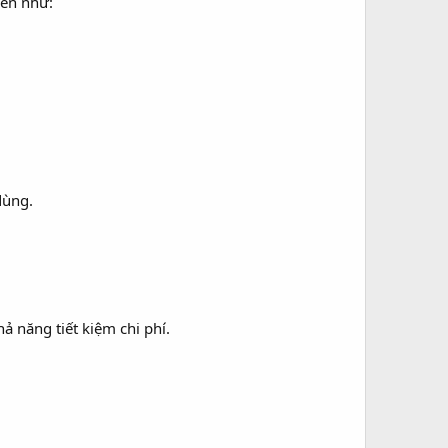
iến như:
dùng.
 năng tiết kiệm chi phí.