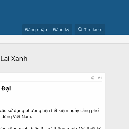
Đăng nhập
Đăng ký
Tìm kiếm
Lai Xanh
#1
Đại​
 cầu sử dụng phương tiện tiết kiệm ngày càng phổ
u dùng Việt Nam.
ng sống xanh, hiện đại và thông minh. Với thiết kế