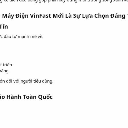
 Máy Điện VinFast Mới Là Sự Lựa Chọn Đáng T
ín​
ược đầu tư mạnh mẽ về:
 triển.
hàng.
ớn đối với người tiêu dùng.
ảo Hành Toàn Quốc​