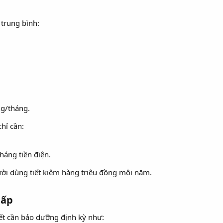
trung bình:
g/tháng.
hỉ cần:
áng tiền điện.
ời dùng tiết kiệm hàng triệu đồng mỗi năm.
ấp​
iết cần bảo dưỡng định kỳ như: