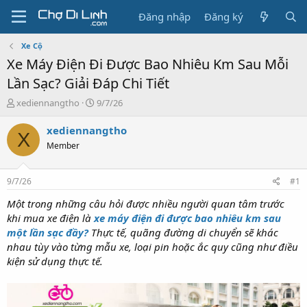
Đăng nhập
Đăng ký
Xe Cộ
Xe Máy Điện Đi Được Bao Nhiêu Km Sau Mỗi
Lần Sạc? Giải Đáp Chi Tiết
T
N
xediennangtho
9/7/26
h
g
r
à
xediennangtho
X
e
y
Member
a
g
d
ử
s
i
9/7/26
#1
t
a
Một trong những câu hỏi được nhiều người quan tâm trước
r
khi mua xe điện là
xe máy điện đi được bao nhiêu km sau
t
một lần sạc đầy?
Thực tế, quãng đường di chuyển sẽ khác
e
nhau tùy vào từng mẫu xe, loại pin hoặc ắc quy cũng như điều
r
kiện sử dụng thực tế.