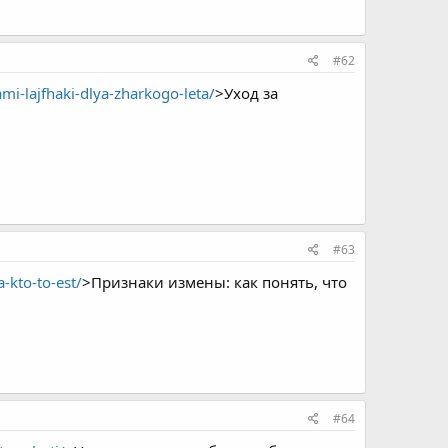
#62
i-lajfhaki-dlya-zharkogo-leta/
>Уход за
#63
-kto-to-est/
>Признаки измены: как понять, что
#64