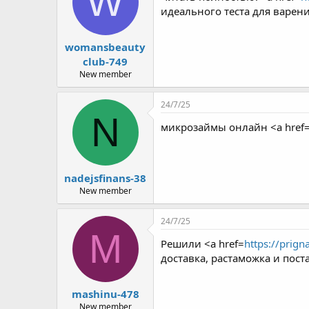
W
идеального теста для варен
womansbeauty
club-749
New member
24/7/25
N
микрозаймы онлайн <a href
nadejsfinans-38
New member
24/7/25
M
Решили <a href=
https://prign
доставка, растаможка и пост
mashinu-478
New member