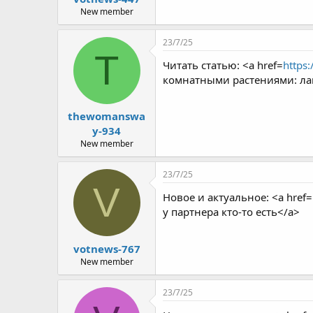
e
New member
r
23/7/25
T
Читать статью: <a href=
https
комнатными растениями: ла
thewomanswa
y-934
New member
23/7/25
V
Новое и актуальное: <a href=
у партнера кто-то есть</a>
votnews-767
New member
23/7/25