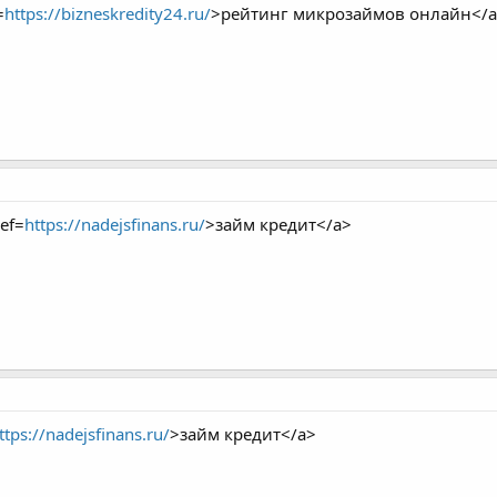
=
https://bizneskredity24.ru/
>рейтинг микрозаймов онлайн</
ef=
https://nadejsfinans.ru/
>займ кредит</a>
ttps://nadejsfinans.ru/
>займ кредит</a>