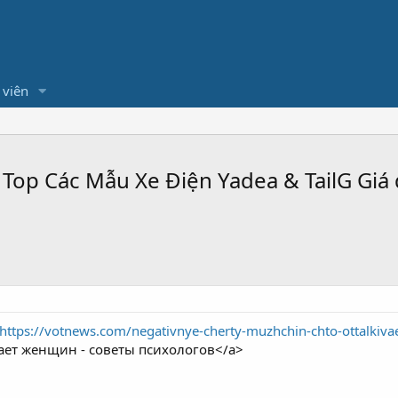
 viên
T Top Các Mẫu Xe Điện Yadea & TailG Gi
https://votnews.com/negativnye-cherty-muzhchin-chto-ottalkiva
ает женщин - советы психологов</a>