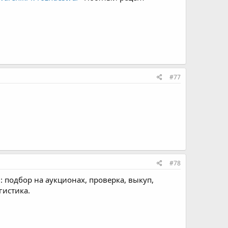
#77
#78
: подбор на аукционах, проверка, выкуп,
гистика.