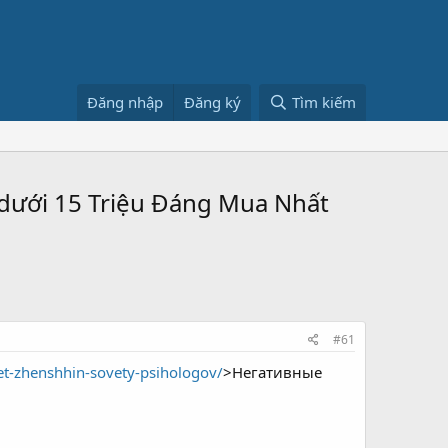
Đăng nhập
Đăng ký
Tìm kiếm
á dưới 15 Triệu Đáng Mua Nhất
#61
et-zhenshhin-sovety-psihologov/
>Негативные