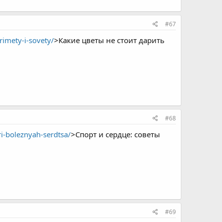
#67
rimety-i-sovety/
>Какие цветы не стоит дарить
#68
i-boleznyah-serdtsa/
>Спорт и сердце: советы
#69