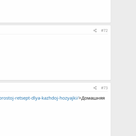
#72
#73
stoj-retsept-dlya-kazhdoj-hozyajki/
>Домашняя