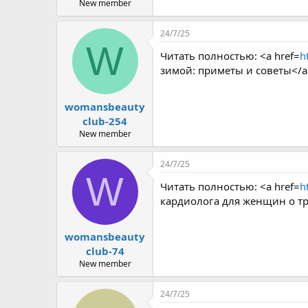
New member
24/7/25
W
Читать полностью: <a href=
h
зимой: приметы и советы</a
womansbeauty
club-254
New member
24/7/25
W
Читать полностью: <a href=
h
кардиолога для женщин о тр
womansbeauty
club-74
New member
24/7/25