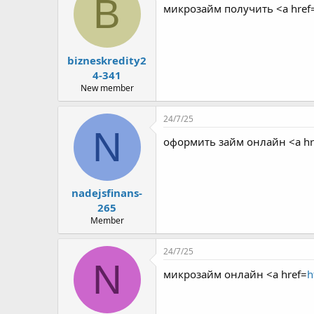
B
микрозайм получить <a href
bizneskredity2
4-341
New member
24/7/25
N
оформить займ онлайн <a hr
nadejsfinans-
265
Member
24/7/25
N
микрозайм онлайн <a href=
h