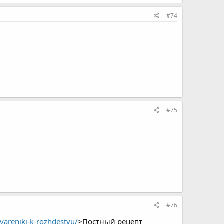
#74
#75
#76
vareniki-k-rozhdestvu/
>Постный рецепт