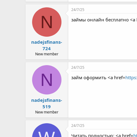
24/7/25
N
займы онлайн бесплатно <a 
nadejsfinans-
724
New member
24/7/25
N
займ оформить <a href=
https
nadejsfinans-
519
New member
24/7/25
Читать полностью: <a href=
h