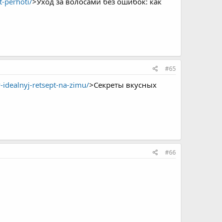
-perhoti/
>Уход за волосами без ошибок: как
#65
idealnyj-retsept-na-zimu/
>Секреты вкусных
#66