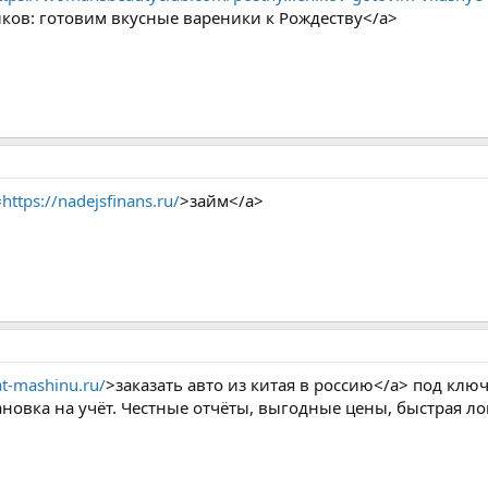
иков: готовим вкусные вареники к Рождеству</a>
=
https://nadejsfinans.ru/
>займ</a>
at-mashinu.ru/
>заказать авто из китая в россию</a> под ключ
ановка на учёт. Честные отчёты, выгодные цены, быстрая ло