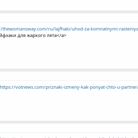
://thewomansway.com/ru/lajfhaki/uhod-za-komnatnymi-rasteniyam
йфхаки для жаркого лета</a>
https://votnews.com/priznaki-izmeny-kak-ponyat-chto-u-partnera