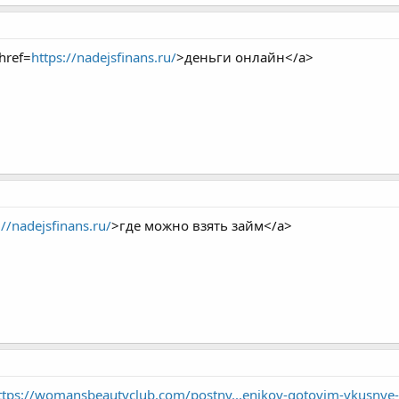
href=
https://nadejsfinans.ru/
>деньги онлайн</a>
://nadejsfinans.ru/
>где можно взять займ</a>
ttps://womansbeautyclub.com/postny...enikov-gotovim-vkusnye-