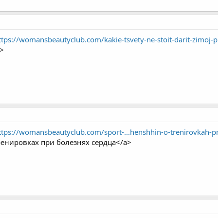
ttps://womansbeautyclub.com/kakie-tsvety-ne-stoit-darit-zimoj-p
>
ttps://womansbeautyclub.com/sport-...henshhin-o-trenirovkah-pr
енировках при болезнях сердца</a>