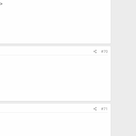
a>
#70
#71