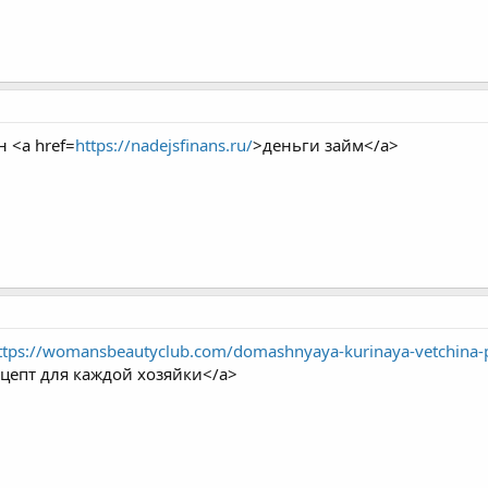
 <a href=
https://nadejsfinans.ru/
>деньги займ</a>
ttps://womansbeautyclub.com/domashnyaya-kurinaya-vetchina-pro
ецепт для каждой хозяйки</a>