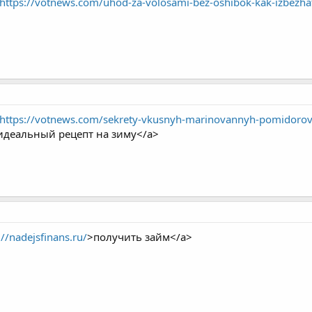
https://votnews.com/uhod-za-volosami-bez-oshibok-kak-izbezhat
https://votnews.com/sekrety-vkusnyh-marinovannyh-pomidorov-
деальный рецепт на зиму</a>
://nadejsfinans.ru/
>получить займ</a>