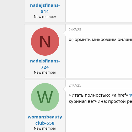
nadejsfinans-
514
New member
24/7/25
N
оформить микрозайм онлайн
nadejsfinans-
724
New member
24/7/25
W
Читать полностью: <a href=
h
куриная ветчина: простой р
womansbeauty
club-558
New member