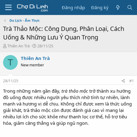
Đăng nhập
Đăng ký
Du Lịch - Ẩm Thực
Trà Thảo Mộc: Công Dụng, Phân Loại, Cách
Uống & Những Lưu Ý Quan Trọng
T
N
Thiên An Trà
28/11/25
h
g
r
à
Thiên An Trà
T
e
y
New member
a
g
d
ử
s
i
28/11/25
#1
t
a
Trong những năm gần đây,
trà thảo mộc
trở thành xu hướng
r
đồ uống được nhiều người yêu thích nhờ tính tự nhiên, lành
t
mạnh và hương vị dễ chịu. Không chỉ được xem là thức uống
e
giải khát, trà thảo mộc còn được đánh giá cao vì mang lại
r
nhiều lợi ích cho sức khỏe như thanh lọc cơ thể, hỗ trợ tiêu
hóa, giảm căng thẳng và giúp ngủ ngon.