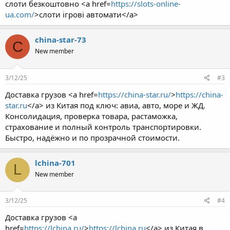
слоти безкоштовно <a href=
https://slots-online-
ua.com/
>слоти ігрові автомати</a>
china-star-73
C
New member
3/12/25
#3
Доставка грузов <a href=
https://china-star.ru/
>
https://china-
star.ru
</a> из Китая под ключ: авиа, авто, море и ЖД.
Консолидация, проверка товара, растаможка,
страхование и полный контроль транспортировки.
Быстро, надёжно и по прозрачной стоимости.
lchina-701
L
New member
3/12/25
#4
Доставка грузов <a
href=
https://lchina.ru/
>
https://lchina.ru
</a> из Китая в