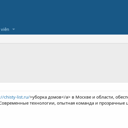
 viên
//chisty-list.ru/
>уборка домов</a> в Москве и области, обес
Современные технологии, опытная команда и прозрачные ц