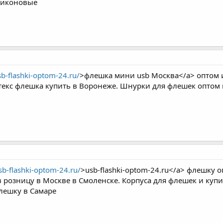
ликоновые
sb-flashki-optom-24.ru/
>флешка мини usb Москва</a> оптом 
екс флешка купить в Воронеже. Шнурки для флешек оптом
usb-flashki-optom-24.ru/
>usb-flashki-optom-24.ru</a> флешку 
розницу в Москве в Смоленске. Корпуса для флешек и купи
лешку в Самаре