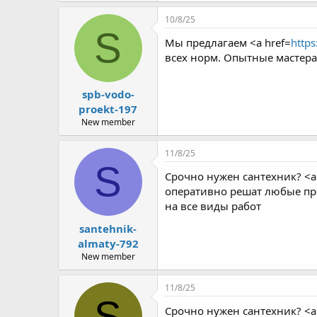
r
10/8/25
S
Мы предлагаем <a href=
https
всех норм. Опытные мастера
spb-vodo-
proekt-197
New member
11/8/25
S
Срочно нужен сантехник? <a
оперативно решат любые про
на все виды работ
santehnik-
almaty-792
New member
11/8/25
S
Срочно нужен сантехник? <a