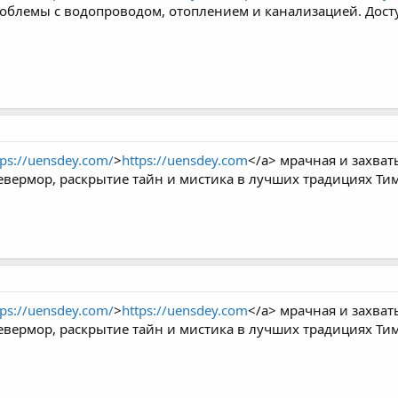
блемы с водопроводом, отоплением и канализацией. Досту
tps://uensdey.com/
>
https://uensdey.com
</a> мрачная и захва
евермор, раскрытие тайн и мистика в лучших традициях Ти
tps://uensdey.com/
>
https://uensdey.com
</a> мрачная и захва
евермор, раскрытие тайн и мистика в лучших традициях Ти