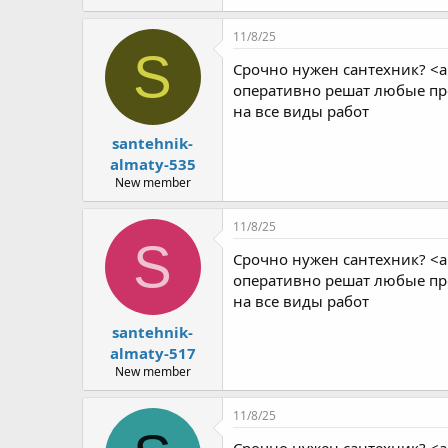
11/8/25
S
Срочно нужен сантехник? <a
оперативно решат любые про
на все виды работ
santehnik-
almaty-535
New member
11/8/25
S
Срочно нужен сантехник? <a
оперативно решат любые про
на все виды работ
santehnik-
almaty-517
New member
11/8/25