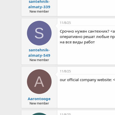
santehnik-
almaty-339
New member
11/8/25
S
Срочно нужен сантехник? <a
оперативно решат любые про
на все виды работ
santehnik-
almaty-549
New member
11/8/25
A
our official company website: 
Aarontooge
New member
11/8/25