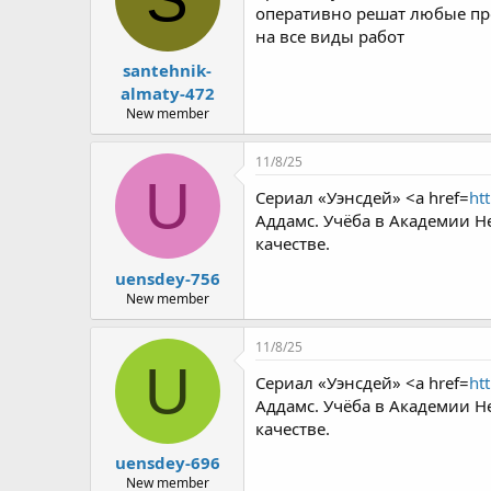
оперативно решат любые про
на все виды работ
santehnik-
almaty-472
New member
11/8/25
U
Сериал «Уэнсдей» <a href=
ht
Аддамс. Учёба в Академии Н
качестве.
uensdey-756
New member
11/8/25
U
Сериал «Уэнсдей» <a href=
ht
Аддамс. Учёба в Академии Н
качестве.
uensdey-696
New member