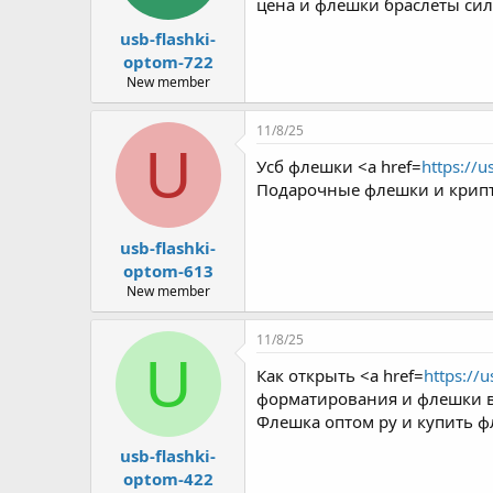
цена и флешки браслеты си
usb-flashki-
optom-722
New member
11/8/25
U
Усб флешки <a href=
https://u
Подарочные флешки и крипт
usb-flashki-
optom-613
New member
11/8/25
U
Как открыть <a href=
https://
форматирования и флешки в 
Флешка оптом ру и купить ф
usb-flashki-
optom-422