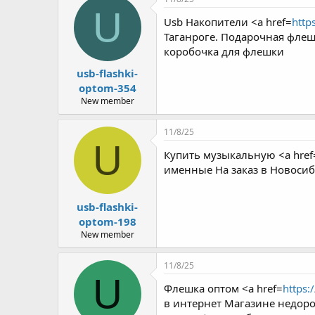
U
Usb Накопители <a href=
http
Таганроге. Подарочная флеш
коробочка для флешки
usb-flashki-
optom-354
New member
11/8/25
U
Купить музыкальную <a href
именные На заказ в Новосиб
usb-flashki-
optom-198
New member
11/8/25
U
Флешка оптом <a href=
https:
в интернет Магазине недоро