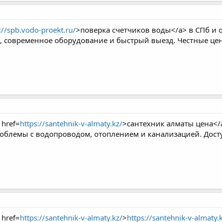
://spb.vodo-proekt.ru/
>поверка счетчиков воды</a> в СПб и 
, современное оборудование и быстрый выезд. Честные цены
 href=
https://santehnik-v-almaty.kz/
>сантехник алматы цена</
блемы с водопроводом, отоплением и канализацией. Досту
 href=
https://santehnik-v-almaty.kz/
>
https://santehnik-v-almaty.