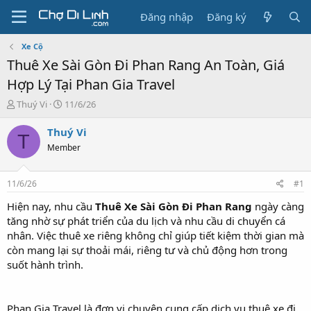
Đăng nhập
Đăng ký
Xe Cộ
Thuê Xe Sài Gòn Đi Phan Rang An Toàn, Giá
Hợp Lý Tại Phan Gia Travel
T
N
Thuý Vi
11/6/26
h
g
r
à
Thuý Vi
T
e
y
Member
a
g
d
ử
s
i
11/6/26
#1
t
a
Hiện nay, nhu cầu
Thuê Xe Sài Gòn Đi Phan Rang
ngày càng
r
tăng nhờ sự phát triển của du lịch và nhu cầu di chuyển cá
t
nhân. Việc thuê xe riêng không chỉ giúp tiết kiệm thời gian mà
e
còn mang lại sự thoải mái, riêng tư và chủ động hơn trong
r
suốt hành trình.
Phan Gia Travel là đơn vị chuyên cung cấp dịch vụ thuê xe đi