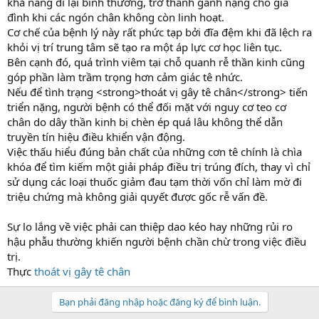
khả năng đi lại bình thường, trở thành gánh nặng cho gia
đình khi các ngón chân không còn linh hoạt.
Cơ chế của bệnh lý này rất phức tạp bởi đĩa đệm khi đã lệch ra
khỏi vị trí trung tâm sẽ tạo ra một áp lực cơ học liên tục.
Bên cạnh đó, quá trình viêm tại chỗ quanh rễ thần kinh cũng
góp phần làm trầm trọng hơn cảm giác tê nhức.
Nếu để tình trạng <strong>thoát vị gây tê chân</strong> tiến
triển nặng, người bệnh có thể đối mặt với nguy cơ teo cơ
chân do dây thần kinh bị chèn ép quá lâu không thể dẫn
truyền tín hiệu điều khiển vận động.
Việc thấu hiểu đúng bản chất của những cơn tê chính là chìa
khóa để tìm kiếm một giải pháp điều trị trúng đích, thay vì chỉ
sử dụng các loại thuốc giảm đau tạm thời vốn chỉ làm mờ đi
triệu chứng mà không giải quyết được gốc rễ vấn đề.
Sự lo lắng về việc phải can thiệp dao kéo hay những rủi ro
hậu phẫu thường khiến người bệnh chần chừ trong việc điều
trị.
Thực
thoát vị gây tê chân
Bạn phải đăng nhập hoặc đăng ký để bình luận.