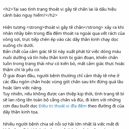
<h2>Tại sao tình trạng thoát vị gây tê chân lại là dấu hiệu
cảnh báo nguy hiểm?</h2>
Hiện tượng <strong>thoát vị gây tê chân</strong> xảy ra khi
nhân nhầy bên trong đĩa đệm thoát ra ngoài qua vết rách của
vòng sợi, trực tiếp chèn ép vào các dây thần kinh chạy dọc
xuống chi dưới.
Bản chất của cảm giác tê bì này xuất phát từ việc dòng máu
nuôi dưỡng và tín hiệu thần kinh bị gián đoạn, khiến chân
luôn trong trạng thái như có kiến bò, mất cảm giác thực hoặc
thậm chí là yếu cơ.
Ở giai đoạn đầu, người bệnh thường chỉ cảm thấy tê nhẹ ở
các đầu ngón chân hoặc vùng gót chân sau khi đứng quá lâu
hoặc làm việc nặng.
Tuy nhiên, nếu không được can thiệp kịp thời, tình trạng tê bì
sẽ lan rộng lên toàn bộ cẳng chân và đùi, đi kèm với những
cơn đau buốt dọc
Điều trị thoát vị đĩa đệm
theo đường đi của
dây thần kinh tọa.
Nhiều người bệnh chia sẻ nỗi sợ hãi lớn nhất là việc mất đi