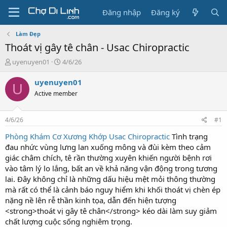
Đăng nhập
Đăng ký
Làm Đẹp
Thoát vị gây tê chân - Usac Chiropractic
T
N
uyenuyen01
4/6/26
h
g
r
à
uyenuyen01
U
e
y
Active member
a
g
d
ử
s
i
4/6/26
#1
t
a
Phòng Khám Cơ Xương Khớp Usac Chiropractic
Tình trạng
r
đau nhức vùng lưng lan xuống mông và đùi kèm theo cảm
t
giác châm chích, tê rần thường xuyên khiến người bệnh rơi
e
vào tâm lý lo lắng, bất an về khả năng vận động trong tương
r
lai. Đây không chỉ là những dấu hiệu mệt mỏi thông thường
mà rất có thể là cảnh báo nguy hiểm khi khối thoát vị chèn ép
nặng nề lên rễ thần kinh tọa, dẫn đến hiện tượng
<strong>thoát vị gây tê chân</strong> kéo dài làm suy giảm
chất lượng cuộc sống nghiêm trọng.