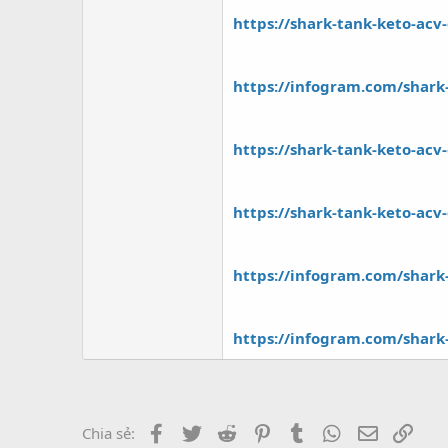
r
https://shark-tank-keto-ac
https://infogram.com/shar
https://shark-tank-keto-ac
https://shark-tank-keto-acv
https://infogram.com/shar
https://infogram.com/shar
Facebook
Twitter
Reddit
Pinterest
Tumblr
WhatsApp
Email
Link
Chia sẻ: