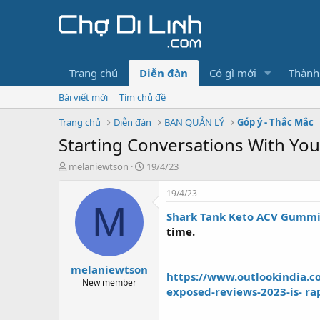
Trang chủ
Diễn đàn
Có gì mới
Thành
Bài viết mới
Tìm chủ đề
Trang chủ
Diễn đàn
BAN QUẢN LÝ
Góp ý - Thắc Mắc
Starting Conversations With Yo
T
N
melaniewtson
19/4/23
h
g
r
à
19/4/23
e
y
M
Shark Tank Keto ACV Gummi
a
g
d
ử
time.
s
i
t
melaniewtson
a
https://www.outlookindia.c
r
New member
exposed-reviews-2023-is- r
t
e