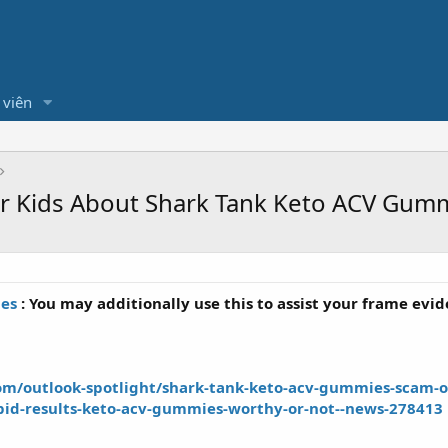
 viên
ur Kids About Shark Tank Keto ACV Gum
es
: You may additionally use this to assist your frame evid
om/outlook-spotlight/shark-tank-keto-acv-gummies-scam-or
apid-results-keto-acv-gummies-worthy-or-not--news-278413