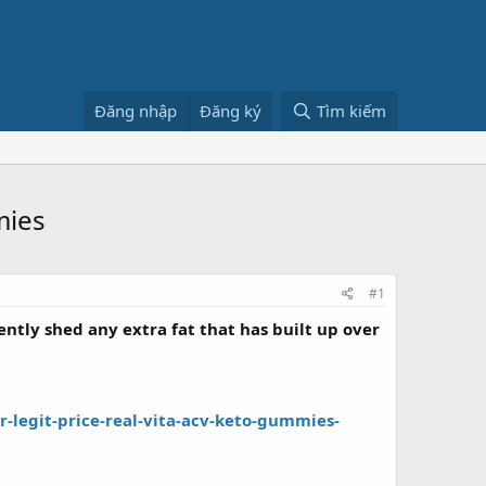
Đăng nhập
Đăng ký
Tìm kiếm
mies
#1
ently shed any extra fat that has built up over
-legit-price-real-vita-acv-keto-gummies-