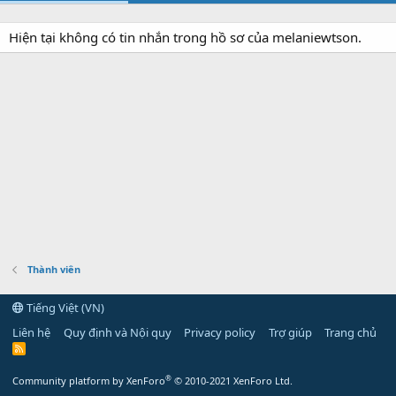
Hiện tại không có tin nhắn trong hồ sơ của melaniewtson.
Thành viên
Tiếng Việt (VN)
Liên hệ
Quy định và Nội quy
Privacy policy
Trợ giúp
Trang chủ
R
S
S
®
Community platform by XenForo
© 2010-2021 XenForo Ltd.