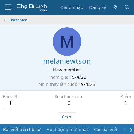
Đăng nhập
Đăng ký
Thành viên
M
melaniewtson
New member
Tham gia
19/4/23
Nhìn thấy lần cuối
19/4/23
Bài viết
Reaction score
Điểm
1
0
1
Tìm
Bài viết trên hồ sơ
Hoạt động mới nhất
Các bài viết
Giới 