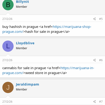
Billynit
B
Member
27/2/26
#5
buy hashish in prague <a href=
https://marijuana-shop-
prague.com/
>hash for sale in prague</a>
Lloydblive
L
Member
27/2/26
#6
cannabis for sale in prague <a href=
https://marijuana-in-
prague.com/
>weed store in prague</a>
Jeraldimpam
J
Member
27/2/26
#7