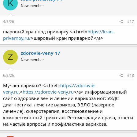
K
New member
4/3/26
#17
шаровый кран под приварку <a href=
https://kran-
privarnoy.ru/
>шаровый кран приварной</a>
zdorovie-veny 17
Z
New member
6/3/26
#18
Мучает варикоз? <a href=
https://zdorovie-
veny.ru
.>
https://zdorovie-veny.ru
</a> информационный
сайт о здоровье вен и лечении варикоза ног: УЗДС
диагностика, лечение варикоза, ЭВЛО (лазерное
лечение), склеротерапия, восстановление и
компрессионный трикотаж. Рекомендации врача, ответы
на частые вопросы и профилактика варикоза.