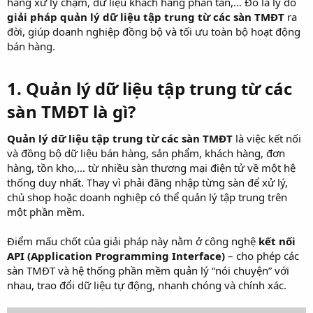
hàng xử lý chậm, dữ liệu khách hàng phân tán,… Đó là lý do
giải pháp quản lý dữ liệu tập trung từ các sàn TMĐT
ra
đời, giúp doanh nghiệp đồng bộ và tối ưu toàn bộ hoạt động
bán hàng.
1. Quản lý dữ liệu tập trung từ các
sàn TMĐT là gì?​
Quản lý dữ liệu tập trung từ các sàn TMĐT
là việc kết nối
và đồng bộ dữ liệu bán hàng, sản phẩm, khách hàng, đơn
hàng, tồn kho,… từ nhiều sàn thương mại điện tử về một hệ
thống duy nhất. Thay vì phải đăng nhập từng sàn để xử lý,
chủ shop hoặc doanh nghiệp có thể quản lý tập trung trên
một phần mềm.
Điểm mấu chốt của giải pháp này nằm ở công nghệ
kết nối
API (Application Programming Interface)
– cho phép các
sàn TMĐT và hệ thống phần mềm quản lý “nói chuyện” với
nhau, trao đổi dữ liệu tự động, nhanh chóng và chính xác.