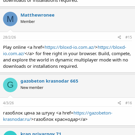
downloads or installations required.
Matthewronee
M
Member
28/2/26
#15
Play online <a href=
https://bloxd-io.com.az/
>
https://bloxd-
io.com.az/
</a> for free right in your browser. Build, compete,
and explore the world in dynamic multiplayer mode with no
downloads or installations required.
gazobeton krasnodar 665
G
New member
4/3/26
#16
газоблок цена за штуку <a href=
https://gazobeton-
krasnodar.ru/
>газоблок краснодар</a>
kran privarnoy 71