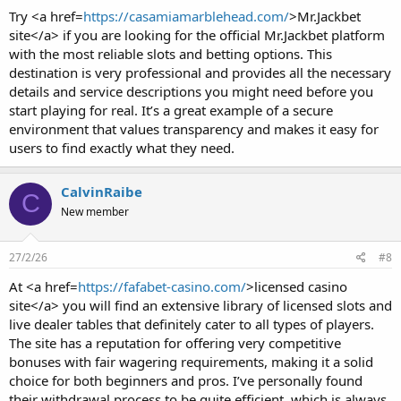
Try <a href=
https://casamiamarblehead.com/
>Mr.Jackbet
site</a> if you are looking for the official Mr.Jackbet platform
with the most reliable slots and betting options. This
destination is very professional and provides all the necessary
details and service descriptions you might need before you
start playing for real. It’s a great example of a secure
environment that values transparency and makes it easy for
users to find exactly what they need.
CalvinRaibe
C
New member
27/2/26
#8
At <a href=
https://fafabet-casino.com/
>licensed casino
site</a> you will find an extensive library of licensed slots and
live dealer tables that definitely cater to all types of players.
The site has a reputation for offering very competitive
bonuses with fair wagering requirements, making it a solid
choice for both beginners and pros. I’ve personally found
their withdrawal process to be quite efficient, which is always