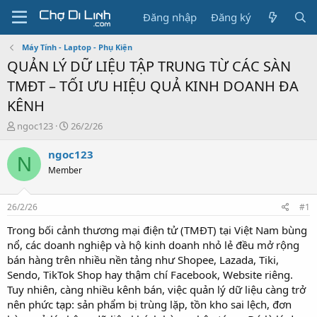
Đăng nhập
Đăng ký
Máy Tính - Laptop - Phụ Kiện
QUẢN LÝ DỮ LIỆU TẬP TRUNG TỪ CÁC SÀN
TMĐT – TỐI ƯU HIỆU QUẢ KINH DOANH ĐA
KÊNH
T
N
ngoc123
26/2/26
h
g
r
à
ngoc123
N
e
y
Member
a
g
d
ử
s
i
26/2/26
#1
t
a
Trong bối cảnh thương mại điện tử (TMĐT) tại Việt Nam bùng
r
nổ, các doanh nghiệp và hộ kinh doanh nhỏ lẻ đều mở rộng
t
bán hàng trên nhiều nền tảng như Shopee, Lazada, Tiki,
e
Sendo, TikTok Shop hay thậm chí Facebook, Website riêng.
r
Tuy nhiên, càng nhiều kênh bán, việc quản lý dữ liệu càng trở
nên phức tạp: sản phẩm bị trùng lặp, tồn kho sai lệch, đơn