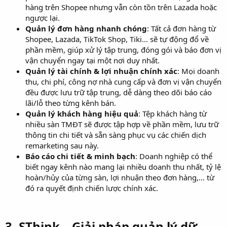
hàng trên Shopee nhưng vẫn còn tồn trên Lazada hoặc
ngược lại.
Quản lý đơn hàng nhanh chóng
: Tất cả đơn hàng từ
Shopee, Lazada, TikTok Shop, Tiki… sẽ tự động đổ về
phần mềm, giúp xử lý tập trung, đóng gói và báo đơn vị
vận chuyển ngay tại một nơi duy nhất.
Quản lý tài chính & lợi nhuận chính xác
: Mọi doanh
thu, chi phí, công nợ nhà cung cấp và đơn vị vận chuyển
đều được lưu trữ tập trung, dễ dàng theo dõi báo cáo
lãi/lỗ theo từng kênh bán.
Quản lý khách hàng hiệu quả
: Tệp khách hàng từ
nhiều sàn TMĐT sẽ được tập hợp về phần mềm, lưu trữ
thông tin chi tiết và sẵn sàng phục vụ các chiến dịch
remarketing sau này.
Báo cáo chi tiết & minh bạch
: Doanh nghiệp có thể
biết ngay kênh nào mang lại nhiều doanh thu nhất, tỷ lệ
hoàn/hủy của từng sàn, lợi nhuận theo đơn hàng,… từ
đó ra quyết định chiến lược chính xác.
3. SThink – Giải pháp quản lý dữ