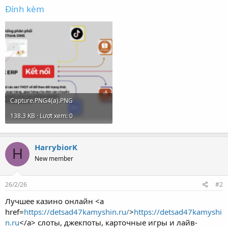
Đính kèm
Capture.PNG4(a).PNG
138.3 KB · Lượt xem: 0
HarrybiorK
H
New member
26/2/26
#2
Лучшее казино онлайн <a
href=
https://detsad47kamyshin.ru/
>
https://detsad47kamyshi
n.ru
</a> слоты, джекпоты, карточные игры и лайв-