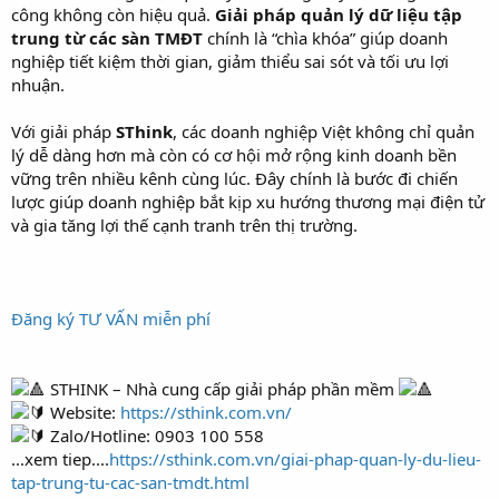
công không còn hiệu quả.
Giải pháp quản lý dữ liệu tập
trung từ các sàn TMĐT
chính là “chìa khóa” giúp doanh
nghiệp tiết kiệm thời gian, giảm thiểu sai sót và tối ưu lợi
nhuận.
Với giải pháp
SThink
, các doanh nghiệp Việt không chỉ quản
lý dễ dàng hơn mà còn có cơ hội mở rộng kinh doanh bền
vững trên nhiều kênh cùng lúc. Đây chính là bước đi chiến
lược giúp doanh nghiệp bắt kịp xu hướng thương mại điện tử
và gia tăng lợi thế cạnh tranh trên thị trường.
Đăng ký TƯ VẤN miễn phí
STHINK – Nhà cung cấp giải pháp phần mềm
Website:
https://sthink.com.vn/
Zalo/Hotline: 0903 100 558
...xem tiep....
https://sthink.com.vn/giai-phap-quan-ly-du-lieu-
tap-trung-tu-cac-san-tmdt.html