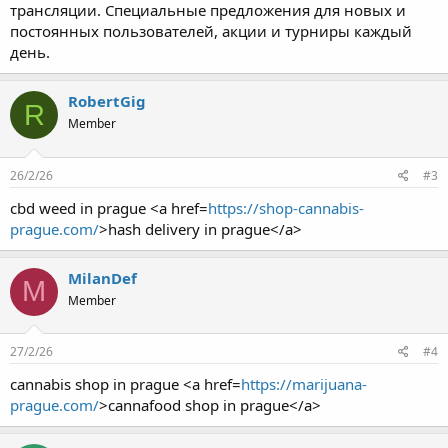
трансляции. Специальные предложения для новых и
постоянных пользователей, акции и турниры каждый
день.
RobertGig
R
Member
26/2/26
#3
cbd weed in prague <a href=
https://shop-cannabis-
prague.com/
>hash delivery in prague</a>
MilanDef
M
Member
27/2/26
#4
cannabis shop in prague <a href=
https://marijuana-
prague.com/
>cannafood shop in prague</a>