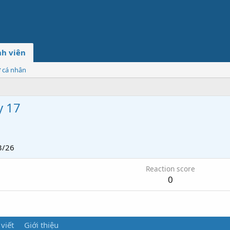
h viên
ơ cá nhân
y 17
3/26
Reaction score
0
 viết
Giới thiệu