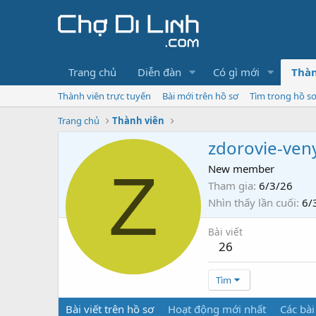
Trang chủ
Diễn đàn
Có gì mới
Thàn
Thành viên trực tuyến
Bài mới trên hồ sơ
Tìm trong hồ s
Trang chủ
Thành viên
zdorovie-ven
Z
New member
Tham gia
6/3/26
Nhìn thấy lần cuối
6/
Bài viết
26
Tìm
Bài viết trên hồ sơ
Hoạt động mới nhất
Các bài