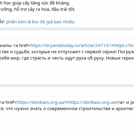
 học giúp cây tăng sức đề kháng.
rưởng, hỗ trợ cây ra hoa, đậu trái tốt.
ÂY:
phân bón lá bio 36 giá bao nhiêu
иалы <a href=
https://bryansktoday.ru/article/247141
>
https://b
тве и судьбе, которые не отпускают с первой серии! Погру
себя мир, где страсть и честь идут рука об руку. Новые сер
a href=
https://donbass.org.ua/
>
https://donbass.org.ua
</a> и 
ё, что нужно знать о современном строительстве и архитек