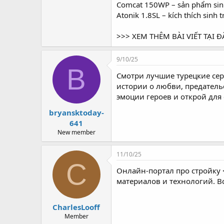
Comcat 150WP – sản phẩm sinh
Atonik 1.8SL – kích thích sinh t
>>> XEM THÊM BÀI VIẾT TẠI Đ
9/10/25
B
Смотри лучшие турецкие сер
истории о любви, предательс
эмоции героев и открой для 
bryansktoday-
641
New member
11/10/25
C
Онлайн-портал про стройку <
материалов и технологий. Вс
CharlesLooff
Member