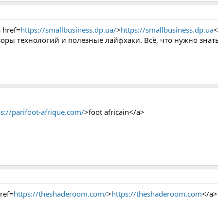
href=
https://smallbusiness.dp.ua/
>
https://smallbusiness.dp.ua
<
зоры технологий и полезные лайфхаки. Всё, что нужно знать
ps://parifoot-afrique.com/
>foot africain</a>
href=
https://theshaderoom.com/
>
https://theshaderoom.com
</a>