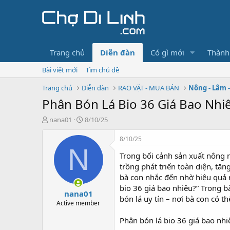
Trang chủ
Diễn đàn
Có gì mới
Thành
Bài viết mới
Tìm chủ đề
Trang chủ
Diễn đàn
RAO VẶT - MUA BÁN
Nông - Lâm 
Phân Bón Lá Bio 36 Giá Bao Nhi
T
N
nana01
8/10/25
h
g
r
à
8/10/25
e
y
N
Trong bối cảnh sản xuất nông
a
g
d
ử
trồng phát triển toàn diện, tăn
s
i
bà con nhắc đến nhờ hiệu quả r
t
bio 36 giá bao nhiêu?” Trong bà
nana01
a
bón lá uy tín – nơi bà con có 
r
Active member
t
Phân bón lá bio 36 giá bao nhiê
e