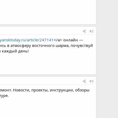
#2
ryansktoday.ru/article/247141
</a> онлайн —
зись в атмосферу восточного шарма, почувствуй
ии каждый день!
#3
ремонт. Новости, проекты, инструкции, обзоры
туре.