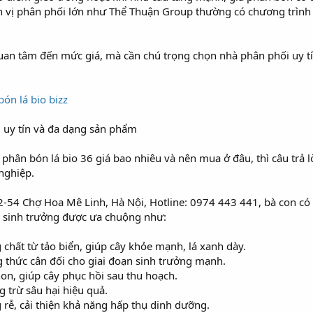
n vị phân phối lớn như Thể Thuận Group thường có chương trình 
uan tâm đến mức giá, mà cần chú trọng chọn nhà phân phối uy tí
ón lá bio bizz
6 uy tín và đa dạng sản phẩm
hân bón lá bio 36 giá bao nhiêu và nên mua ở đâu, thì câu trả l
nghiệp.
2-54 Chợ Hoa Mê Linh, Hà Nội, Hotline: 0974 443 441, bà con có
ch sinh trưởng được ưa chuộng như:
hất từ tảo biển, giúp cây khỏe mạnh, lá xanh dày.
thức cân đối cho giai đoạn sinh trưởng mạnh.
non, giúp cây phục hồi sau thu hoạch.
 trừ sâu hại hiệu quả.
rễ, cải thiện khả năng hấp thụ dinh dưỡng.