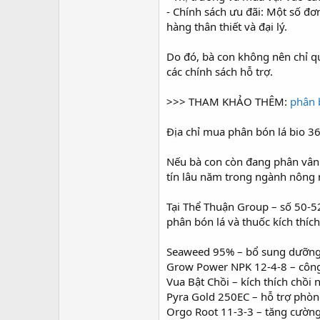
- Chính sách ưu đãi: Một số đơ
hàng thân thiết và đại lý.
Do đó, bà con không nên chỉ q
các chính sách hỗ trợ.
>>> THAM KHẢO THÊM:
phân b
Địa chỉ mua phân bón lá bio 3
Nếu bà con còn đang phân vân p
tín lâu năm trong ngành nông 
Tại Thể Thuận Group – số 50-5
phân bón lá và thuốc kích thí
Seaweed 95% – bổ sung dưỡng c
Grow Power NPK 12-4-8 – công 
Vua Bật Chồi – kích thích chồi 
Pyra Gold 250EC – hỗ trợ phòng
Orgo Root 11-3-3 – tăng cường 