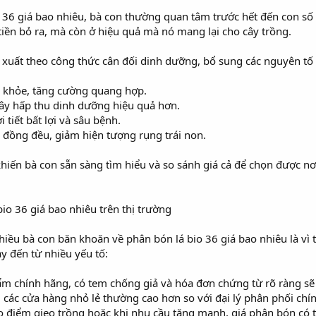
 36 giá bao nhiêu, bà con thường quan tâm trước hết đến con số cụ
iền bỏ ra, mà còn ở hiệu quả mà nó mang lại cho cây trồng.
xuất theo công thức cân đối dinh dưỡng, bổ sung các nguyên tố đa
ày khỏe, tăng cường quang hợp.
 cây hấp thu dinh dưỡng hiệu quả hơn.
 tiết bất lợi và sâu bệnh.
uả đồng đều, giảm hiện tượng rụng trái non.
iến bà con sẵn sàng tìm hiểu và so sánh giá cả để chọn được nơi
io 36 giá bao nhiêu trên thị trường
iều bà con băn khoăn về phân bón lá bio 36 giá bao nhiêu là vì t
y đến từ nhiều yếu tố:
m chính hãng, có tem chống giả và hóa đơn chứng từ rõ ràng sẽ
i các cửa hàng nhỏ lẻ thường cao hơn so với đại lý phân phối chí
o điểm gieo trồng hoặc khi nhu cầu tăng mạnh, giá phân bón có th