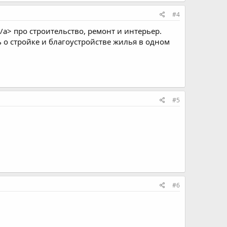
#4
/a> про строительство, ремонт и интерьер.
 о стройке и благоустройстве жилья в одном
#5
#6