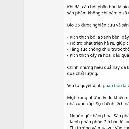
r
Khi đặt câu hỏi phân bón lá bio
sản phẩm không chỉ nằm ở số t
Bio 36 được nghiên cứu và sản 
- Kích thích bộ lá xanh bền, d
- Hỗ trợ phát triển hệ rễ, giúp
- Tăng sức chống chịu trước thời
- Kích thích cây ra hoa, đậu q
Chính những hiệu quả này đã kh
qua chất lượng.
Yếu tố quyết định
phân bón lá
b
Một trong những lý do khiến nh
nhà cung cấp. Sự chênh lệch nà
- Nguồn gốc hàng hóa: Sản phẩ
- Kênh phân phối: Giá bán lẻ tạ
- Thị trường và mùa vụ: Vào ca