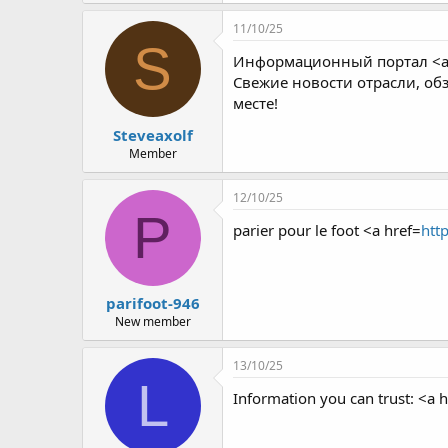
11/10/25
S
Информационный портал <a 
Свежие новости отрасли, об
месте!
Steveaxolf
Member
12/10/25
P
parier pour le foot <a href=
htt
parifoot-946
New member
13/10/25
L
Information you can trust: <a 