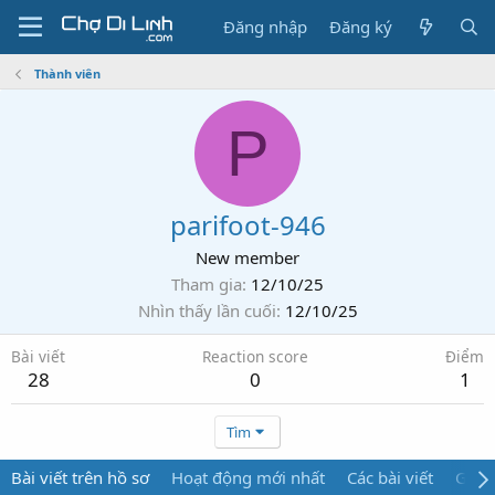
Đăng nhập
Đăng ký
Thành viên
P
parifoot-946
New member
Tham gia
12/10/25
Nhìn thấy lần cuối
12/10/25
Bài viết
Reaction score
Điểm
28
0
1
Tìm
Bài viết trên hồ sơ
Hoạt động mới nhất
Các bài viết
Giới 