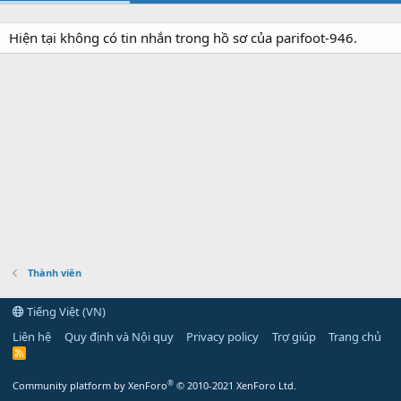
Hiện tại không có tin nhắn trong hồ sơ của parifoot-946.
Thành viên
Tiếng Việt (VN)
Liên hệ
Quy định và Nội quy
Privacy policy
Trợ giúp
Trang chủ
R
S
S
®
Community platform by XenForo
© 2010-2021 XenForo Ltd.