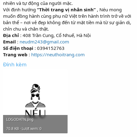
nhiên và tự động của người mặc.
Với định hướng
“Thời trang vị nhân sinh”
, Néu mong
muốn đồng hành cùng phụ nữ Việt trên hành trình trở về với
bản thể – nơi vẻ đẹp không đến từ mặt tiền mà từ sự giản dị,
chỉn chu và chân thật.
Địa chỉ
: 408 Trần Cung, Cổ Nhuế, Hà Nội
Email
:
neudm243@gmail.com
Số điện thoại
: 0394152763
Trang web
:
https://neuthoitrang.com
Đính kèm
LOGODATN.png
70.8 KB · Lượt xem: 0