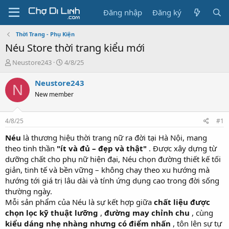
Đăng nhập
Đăng ký
Thời Trang - Phụ Kiện
Néu Store thời trang kiểu mới
T
N
Neustore243
4/8/25
h
g
r
à
Neustore243
N
e
y
New member
a
g
d
ử
s
i
4/8/25
#1
t
a
Néu
là thương hiệu thời trang nữ ra đời tại Hà Nội, mang
r
theo tinh thần
"ít và đủ – đẹp và thật"
. Được xây dựng từ
t
dưỡng chất cho phụ nữ hiện đại, Néu chọn đường thiết kế tối
e
giản, tinh tế và bền vững – không chạy theo xu hướng mà
r
hướng tới giá trị lâu dài và tính ứng dụng cao trong đời sống
thường ngày.
Mỗi sản phẩm của Néu là sự kết hợp giữa
chất liệu được
chọn lọc kỹ thuật lưỡng
,
đường may chỉnh chu
, cùng
kiểu dáng nhẹ nhàng nhưng có điểm nhấn
, tôn lên sự tự