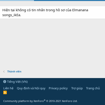
Hiện tại không có tin nhắn trong hồ sơ của Elmanana
songs_ikEa.
Thành viên
Tiếng Việt (VN)
Liên hệ
Quy định và Nội quy
Privacy policy
Trợ giúp
Trang chủ
R
S
S
®
Community platform by XenForo
© 2010-2021 XenForo Ltd.