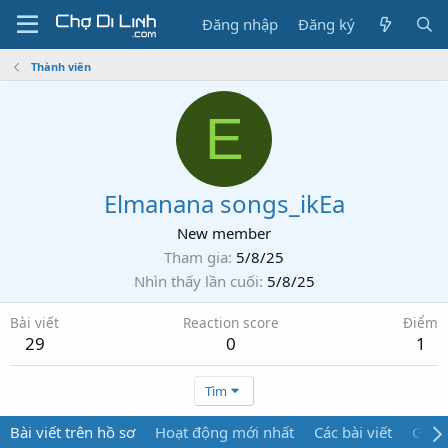
Đăng nhập
Đăng ký
Thành viên
E
Elmanana songs_ikEa
New member
Tham gia
5/8/25
Nhìn thấy lần cuối
5/8/25
Bài viết
Reaction score
Điểm
29
0
1
Tìm
Bài viết trên hồ sơ
Hoạt động mới nhất
Các bài viết
Giới 