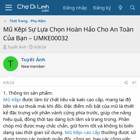
Đăng nhập
Đăng ký
Thời Trang - Phụ Kiện
Mũ Kêpi Sự Lựa Chọn Hoàn Hảo Cho An Toàn
Của Bạn – UMKE00032
T
N
Tuyết Ánh
6/8/24
h
g
r
à
Tuyết Ánh
T
e
y
New member
a
g
d
ử
s
i
6/8/24
#1
t
a
1. Thông tin sản phẩm:
r
Mũ Kêpi
được làm từ chất liệu vải kaki cao cấp, mang lại độ
t
bền và sự thoải mái khi đội. Đặc điểm nổi bật của mũ là thiết
e
kế đặc trưng với phần vành cứng phía trước, giúp che nắng
r
hiệu quả, đồng thời tạo dáng lịch lãm và trang trọng. Phần
chóp mũ được may chắc chắn, giữ form tốt và không bị biến
dạng sau thời gian sử dụng.
Mũ Kêpi cao cấp
thường được sử
dụng trong các ngành quân đội, công an, hay các công việc