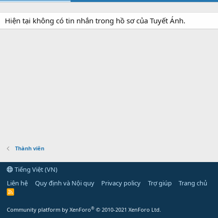
Hiện tại không có tin nhắn trong hồ sơ của Tuyết Ánh.
Thành viên
Tiếng Việt (VN)
Liên hệ
Quy định và Nội quy
Privacy policy
Trợ giúp
Trang chủ
R
S
S
®
Community platform by XenForo
© 2010-2021 XenForo Ltd.