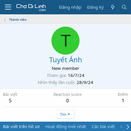
Đăng nhập
Đăng ký
Thành viên
T
Tuyết Ánh
New member
Tham gia
16/7/24
Nhìn thấy lần cuối
28/9/24
Bài viết
Reaction score
Điểm
5
0
1
Tìm
Bài viết trên hồ sơ
Hoạt động mới nhất
Các bài viết
Giới 