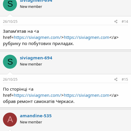
S
New member
26/10/25
#14
Запам’ятав на <a
href=
https://siviagmen.com/
>
https://siviagmen.com
</a>
рубрику по побутових приладах.
siviagmen-694
S
New member
26/10/25
#15
По сторінці <a
href=
https://siviagmen.com/
>
https://siviagmen.com
</a>
обрав ремонт самокатів Черкаси.
amandine-535
A
New member