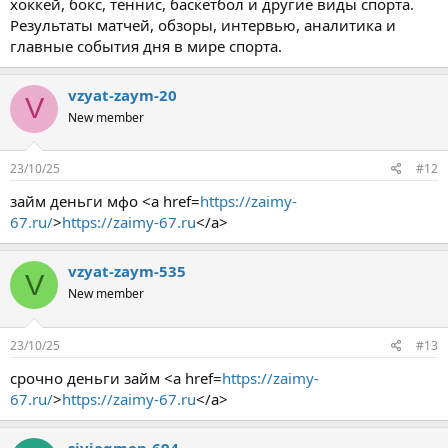
хоккей, бокс, теннис, баскетбол и другие виды спорта.
Результаты матчей, обзоры, интервью, аналитика и
главные события дня в мире спорта.
vzyat-zaym-20
V
New member
23/10/25
#12
займ деньги мфо <a href=
https://zaimy-
67.ru/
>
https://zaimy-67.ru
</a>
vzyat-zaym-535
V
New member
23/10/25
#13
срочно деньги займ <a href=
https://zaimy-
67.ru/
>
https://zaimy-67.ru
</a>
siviagmen-694