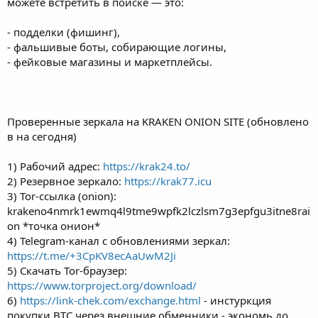
можете встретить в поиске — это:
- подделки (фишинг),
- фальшивые боты, собирающие логины,
- фейковые магазины и маркетплейсы.
Проверенные зеркала на KRAKEN ONION SITE (обновлено
в на сегодня)
1) Рабочий адрес:
https://krak24.to/
2) Резервное зеркало:
https://krak77.icu
3) Tor-ссылка (onion):
krakeno4nmrk1ewmq4l9tme9wpfk2lczlsm7g3epfgu3itne8rai
on *точка онион*
4) Telegram-канал с обновлениями зеркал:
https://t.me/+3CpKV8ecAaUwM2Ji
5) Скачать Tor-браузер:
https://www.torproject.org/download/
6)
https://link-chek.com/exchange.html
- инстуркция
покупки BTC через внешние обменники - экономь до