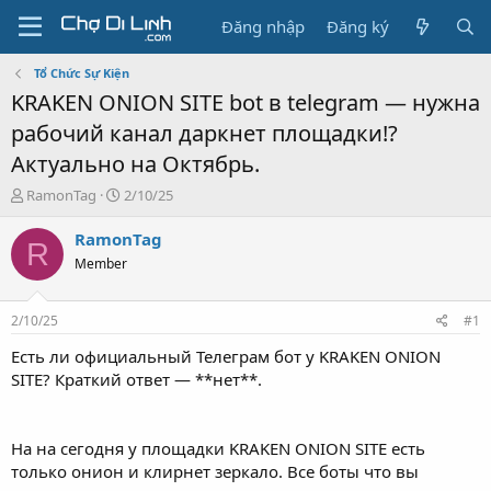
Đăng nhập
Đăng ký
Tổ Chức Sự Kiện
KRAKEN ONION SITE bot в telegram — нужна
рабочий канал даркнет площадки!?
Актуально на Октябрь.
T
N
RamonTag
2/10/25
h
g
r
à
RamonTag
R
e
y
Member
a
g
d
ử
s
i
2/10/25
#1
t
a
Есть ли официальный Телеграм бот у KRAKEN ONION
r
SITE? Краткий ответ — **нет**.
t
e
r
На на сегодня у площадки KRAKEN ONION SITE есть
только онион и клирнет зеркало. Все боты что вы