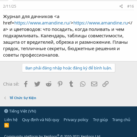
2/11/25
#16
Журнал для дачников <a
href=
https://www.amandine.ru/
>
https://www.amandine.ru
</
a> и цветоводов: что посадить, когда поливать и чем
подкармливать. Календарь, таблицы совместимости,
защита от вредителей, обрезка и размножение. Планы
грядок, тепличные секреты, бюджетные решения и
советы профессионалов.
Bạn phải đăng nhập hoặc đăng ký để bình luận.
Facebook
Twitter
Reddit
Pinterest
Tumblr
WhatsApp
Email
Link
Chia sẻ:
Tổ Chức Sự Kiện
Tiếng Việt (VN)
Liên hệ
Quy định và Nội quy
Privacy policy
Trợ giúp
Trang chủ
R
S
S
®
Community platform by XenForo
© 2010-2021 XenForo Ltd.