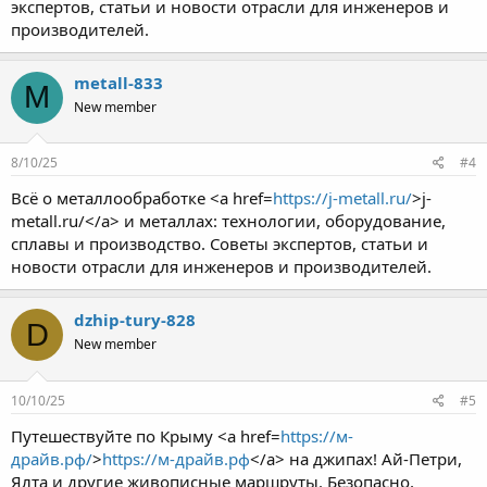
экспертов, статьи и новости отрасли для инженеров и
производителей.
metall-833
M
New member
8/10/25
#4
Всё о металлообработке <a href=
https://j-metall.ru/
>j-
metall.ru/</a> и металлах: технологии, оборудование,
сплавы и производство. Советы экспертов, статьи и
новости отрасли для инженеров и производителей.
dzhip-tury-828
D
New member
10/10/25
#5
Путешествуйте по Крыму <a href=
https://м-
драйв.рф/
>
https://м-драйв.рф
</a> на джипах! Ай-Петри,
Ялта и другие живописные маршруты. Безопасно,