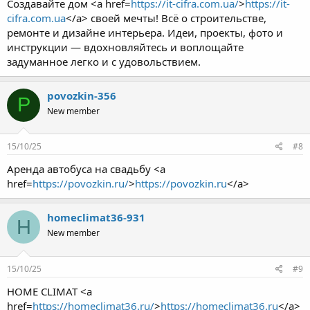
Создавайте дом <a href=
https://it-cifra.com.ua/
>
https://it-
cifra.com.ua
</a> своей мечты! Всё о строительстве,
ремонте и дизайне интерьера. Идеи, проекты, фото и
инструкции — вдохновляйтесь и воплощайте
задуманное легко и с удовольствием.
povozkin-356
P
New member
15/10/25
#8
Аренда автобуса на свадьбу <a
href=
https://povozkin.ru/
>
https://povozkin.ru
</a>
homeclimat36-931
H
New member
15/10/25
#9
HOME CLIMAT <a
href=
https://homeclimat36.ru/
>
https://homeclimat36.ru
</a>