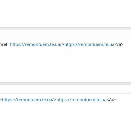
href=
https://remontuem.te.ua/
>
https://remontuem.te.ua
</a>
=
https://remontuem.te.ua/
>
https://remontuem.te.ua
</a>