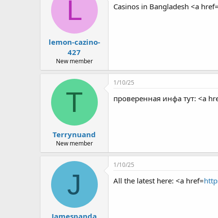
L
Casinos in Bangladesh <a href
lemon-cazino-
427
New member
1/10/25
T
проверенная инфа тут: <a hr
Terrynuand
New member
1/10/25
J
All the latest here: <a href=
http
Jamespanda