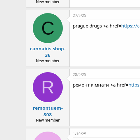
New member
27/9/25
C
prague drugs <a href=
https://
cannabis-shop-
36
New member
28/9/25
R
ремонт кімнати <a href=
https
remontuem-
808
New member
1/10/25