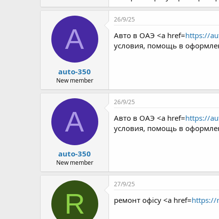
26/9/25
A
Авто в ОАЭ <a href=
https://au
условия, помощь в оформле
auto-350
New member
26/9/25
A
Авто в ОАЭ <a href=
https://au
условия, помощь в оформле
auto-350
New member
27/9/25
R
ремонт офісу <a href=
https:/