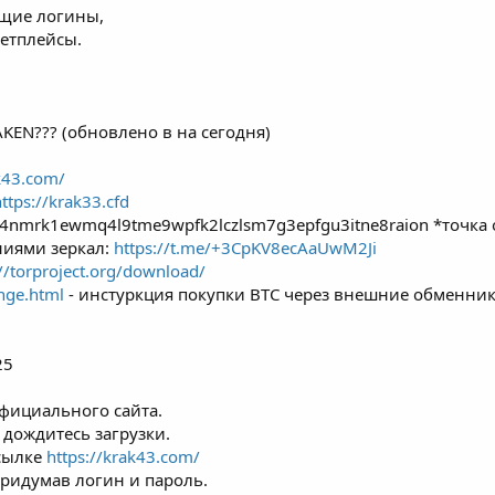
щие логины,
етплейсы.
KEN??? (обновлено в на сегодня)
ak43.com/
ttps://krak33.cfd
eno4nmrk1ewmq4l9tme9wpfk2lczlsm7g3epfgu3itne8raion *точка
ниями зеркал:
https://t.me/+3CpKV8ecAaUwM2Ji
://torproject.org/download/
nge.html
- инстуркция покупки BTC через внешние обменник
25
 официального сайта.
и дождитесь загрузки.
ссылке
https://krak43.com/
придумав логин и пароль.