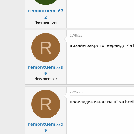
remontuem.-67
2
New member
27/9/25
R
дизайн закритої веранди <a 
remontuem.-79
9
New member
27/9/25
R
прокладка каналізації <a href
remontuem.-79
9