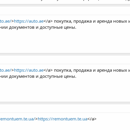
to.ae/
>
https://auto.ae
</a> покупка, продажа и аренда новых
нии документов и доступные цены.
to.ae/
>
https://auto.ae
</a> покупка, продажа и аренда новых
нии документов и доступные цены.
/remontuem.te.ua/
>
https://remontuem.te.ua
</a>