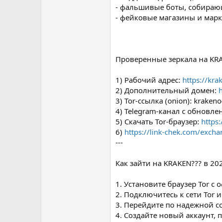
- фальшивые боты, собираю
e
r
- фейковые магазины и марк
Проверенные зеркала на KRA
1) Рабочий адрес:
https://kr
2) Дополнительный домен:
h
3) Tor-ссылка (onion): krak
4) Telegram-канал с обновле
5) Скачать Tor-браузер:
https
6)
https://link-chek.com/excha
---
Как зайти на KRAKEN??? в 20
1. Установите браузер Tor с
2. Подключитесь к сети Tor 
3. Перейдите по надежной 
4. Создайте новый аккаунт, 