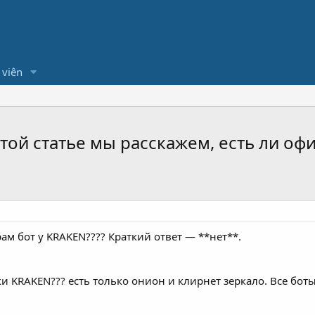
 viên
этой статье мы расскажем, есть ли о
ам бот у KRAKEN???? Краткий ответ — **нет**.
 KRAKEN??? есть только онион и клирнет зеркало. Все боты