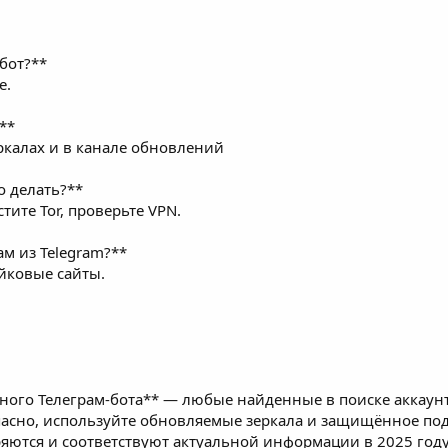
-бот?**
е.
**
ркалах и в канале обновлений
о делать?**
тите Tor, проверьте VPN.
м из Telegram?**
ейковые сайты.
ного Телеграм-бота** — любые найденные в поиске аккаун
пасно, используйте обновляемые зеркала и защищённое подк
яются и соответствуют актуальной информации в 2025 году