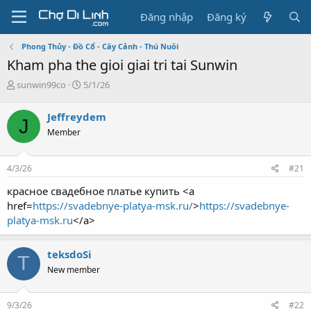
Đăng nhập
Đăng ký
Phong Thủy - Đồ Cổ - Cây Cảnh - Thú Nuôi
Kham pha the gioi giai tri tai Sunwin
T
N
sunwin99co
5/1/26
h
g
r
à
Jeffreydem
J
e
y
Member
a
g
d
ử
s
i
4/3/26
#21
t
a
красное свадебное платье купить <a
r
href=
https://svadebnye-platya-msk.ru/
>
https://svadebnye-
t
platya-msk.ru
</a>
e
r
teksdoSi
T
New member
9/3/26
#22