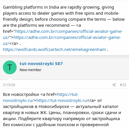
Gambling platforms in India are rapidly growing, giving
players access to dealer games with free spins and mobile-
friendly design; before choosing compare the terms — below
are the platforms we recommend — <a
href="
https://adhe.com.br/companies/official-aviator-game-
uz/
">
https://adhe.com.br/companies/official-aviator-game-
uz/
</a> .
https://wolfcards.wolfczartech.net/emeliagreenham
.
tut-novostroyki 587
T
New member
21/3/26
#23
Все новостройки <a href=
https://tut-
novostroyki.ru/
>
https://tut-novostroyki.ru
</a> от
застройщиков в Новосибирске — актуальный каталог
квартир в новых ЖК. Цены, планировки, сроки сдачи и
акции. Подберите квартиру напрямую от застройщика
без комиссии с удобным поиском и проверенной