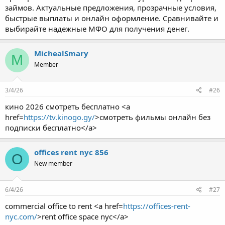
займов. Актуальные предложения, прозрачные условия,
быстрые выплаты и онлайн оформление. Сравнивайте и
выбирайте надежные МФО для получения денег.
MichealSmary
M
Member
3/4/26
#26
кино 2026 смотреть бесплатно <a
href=
https://tv.kinogo.gy/
>смотреть фильмы онлайн без
подписки бесплатно</a>
offices rent nyc 856
O
New member
6/4/26
#27
commercial office to rent <a href=
https://offices-rent-
nyc.com/
>rent office space nyc</a>