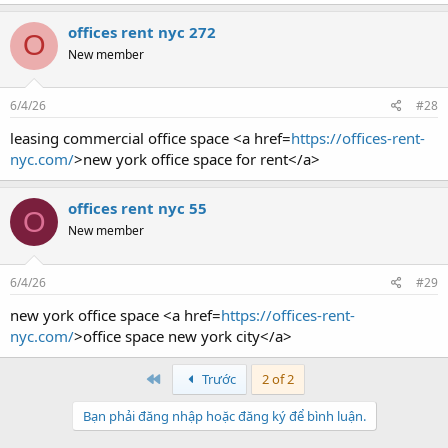
offices rent nyc 272
O
New member
6/4/26
#28
leasing commercial office space <a href=
https://offices-rent-
nyc.com/
>new york office space for rent</a>
offices rent nyc 55
O
New member
6/4/26
#29
new york office space <a href=
https://offices-rent-
nyc.com/
>office space new york city</a>
First
Trước
2 of 2
Bạn phải đăng nhập hoặc đăng ký để bình luận.