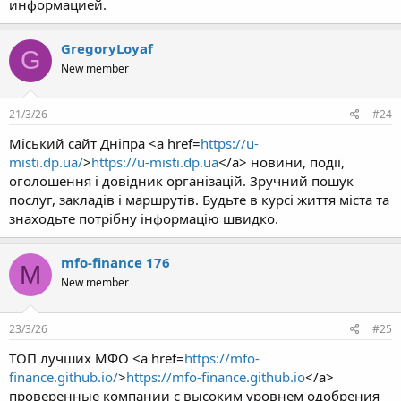
информацией.
GregoryLoyaf
G
New member
21/3/26
#24
Міський сайт Дніпра <a href=
https://u-
misti.dp.ua/
>
https://u-misti.dp.ua
</a> новини, події,
оголошення і довідник організацій. Зручний пошук
послуг, закладів і маршрутів. Будьте в курсі життя міста та
знаходьте потрібну інформацію швидко.
mfo-finance 176
M
New member
23/3/26
#25
ТОП лучших МФО <a href=
https://mfo-
finance.github.io/
>
https://mfo-finance.github.io
</a>
проверенные компании с высоким уровнем одобрения