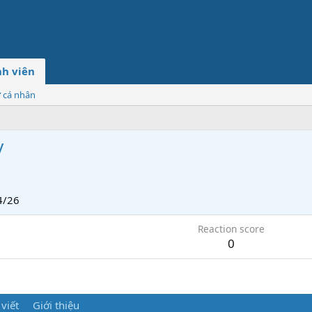
h viên
ơ cá nhân
y
4/26
Reaction score
0
 viết
Giới thiệu