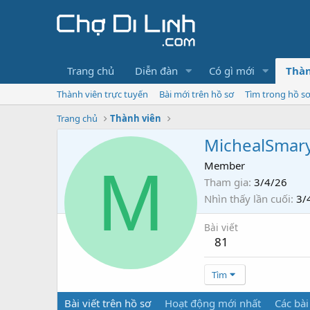
Trang chủ
Diễn đàn
Có gì mới
Thàn
Thành viên trực tuyến
Bài mới trên hồ sơ
Tìm trong hồ s
Trang chủ
Thành viên
MichealSmar
M
Member
Tham gia
3/4/26
Nhìn thấy lần cuối
3/
Bài viết
81
Tìm
Bài viết trên hồ sơ
Hoạt động mới nhất
Các bài