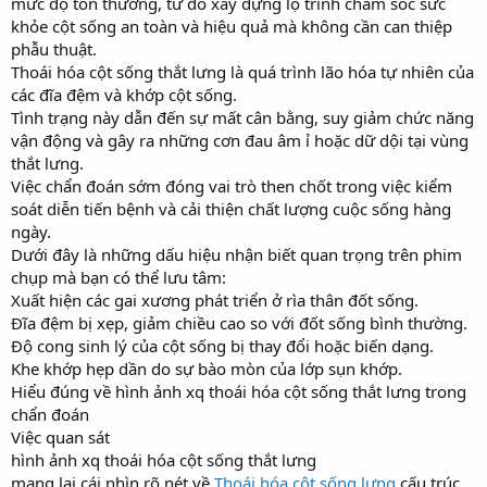
mức độ tổn thương, từ đó xây dựng lộ trình chăm sóc sức
khỏe cột sống an toàn và hiệu quả mà không cần can thiệp
phẫu thuật.
Thoái hóa cột sống thắt lưng là quá trình lão hóa tự nhiên của
các đĩa đệm và khớp cột sống.
Tình trạng này dẫn đến sự mất cân bằng, suy giảm chức năng
vận động và gây ra những cơn đau âm ỉ hoặc dữ dội tại vùng
thắt lưng.
Việc chẩn đoán sớm đóng vai trò then chốt trong việc kiểm
soát diễn tiến bệnh và cải thiện chất lượng cuộc sống hàng
ngày.
Dưới đây là những dấu hiệu nhận biết quan trọng trên phim
chụp mà bạn có thể lưu tâm:
Xuất hiện các gai xương phát triển ở rìa thân đốt sống.
Đĩa đệm bị xẹp, giảm chiều cao so với đốt sống bình thường.
Độ cong sinh lý của cột sống bị thay đổi hoặc biến dạng.
Khe khớp hẹp dần do sự bào mòn của lớp sụn khớp.
Hiểu đúng về hình ảnh xq thoái hóa cột sống thắt lưng trong
chẩn đoán
Việc quan sát
hình ảnh xq thoái hóa cột sống thắt lưng
mang lại cái nhìn rõ nét về
Thoái hóa cột sống lưng
cấu trúc