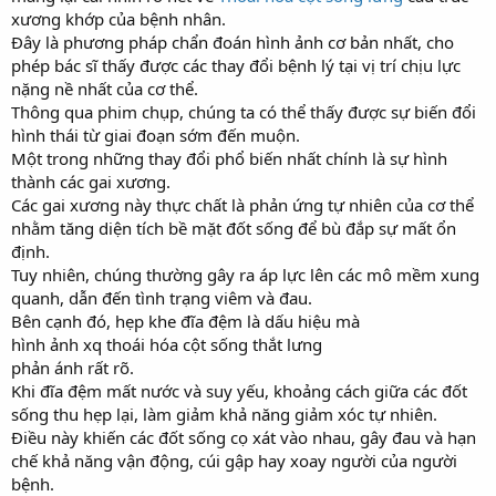
xương khớp của bệnh nhân.
Đây là phương pháp chẩn đoán hình ảnh cơ bản nhất, cho
phép bác sĩ thấy được các thay đổi bệnh lý tại vị trí chịu lực
nặng nề nhất của cơ thể.
Thông qua phim chụp, chúng ta có thể thấy được sự biến đổi
hình thái từ giai đoạn sớm đến muộn.
Một trong những thay đổi phổ biến nhất chính là sự hình
thành các gai xương.
Các gai xương này thực chất là phản ứng tự nhiên của cơ thể
nhằm tăng diện tích bề mặt đốt sống để bù đắp sự mất ổn
định.
Tuy nhiên, chúng thường gây ra áp lực lên các mô mềm xung
quanh, dẫn đến tình trạng viêm và đau.
Bên cạnh đó, hẹp khe đĩa đệm là dấu hiệu mà
hình ảnh xq thoái hóa cột sống thắt lưng
phản ánh rất rõ.
Khi đĩa đệm mất nước và suy yếu, khoảng cách giữa các đốt
sống thu hẹp lại, làm giảm khả năng giảm xóc tự nhiên.
Điều này khiến các đốt sống cọ xát vào nhau, gây đau và hạn
chế khả năng vận động, cúi gập hay xoay người của người
bệnh.