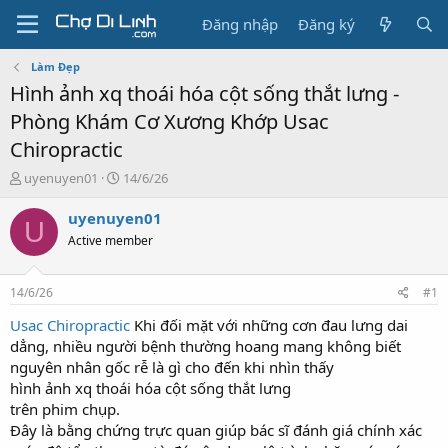
Đăng nhập
Đăng ký
Làm Đẹp
Hình ảnh xq thoái hóa cột sống thắt lưng -
Phòng Khám Cơ Xương Khớp Usac
Chiropractic
T
N
uyenuyen01
14/6/26
h
g
r
à
uyenuyen01
U
e
y
Active member
a
g
d
ử
s
i
14/6/26
#1
t
a
Usac Chiropractic
Khi đối mặt với những cơn đau lưng dai
r
dẳng, nhiều người bệnh thường hoang mang không biết
t
nguyên nhân gốc rễ là gì cho đến khi nhìn thấy
e
hình ảnh xq thoái hóa cột sống thắt lưng
r
trên phim chụp.
Đây là bằng chứng trực quan giúp bác sĩ đánh giá chính xác